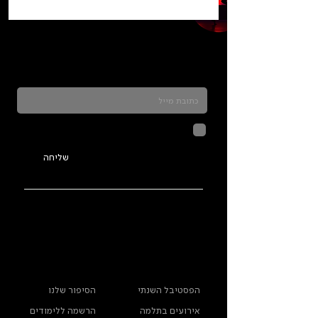
כדאי להרשם לניוזלטר ולהתעדכן בכל מה שקורה
בתלמה
לחיצה על שליחה מאשרת שהמידע
שנמסר כאן יישמר וישמש אותנו
בהתאם ל
מדיניות הפרטיות
שליחה
ראשי
מידע נוסף
הפסטיבל השנתי
הסיפור שלנו
אירועים בתלמה
הרשמה ללימודים