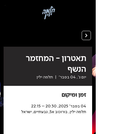
בְּאֲתָר
זֶה
מֻפְעֶלֶת
מַעֲרֶכֶת
רישום ללימודים
"המרכז
הישראלי
לְהַנְגָּשָׁת
אָתָרִים".
הַמְּסַיַּעַת
לִנְגִישׁוּת
הָאֲתָר.
לִפְתִיחַת
תַּפְרִיט
הֵנְּגִישׁוּת
לְחַץ
ALT+0
תאטרון - המחזמר
הנשף
יום ג׳, 04 בפבר׳
  |  
תלמה ילין
זמן ומיקום
04 בפבר׳ 2025, 20:30 – 22:15
תלמה ילין, בורוכוב א5, גבעתיים, ישראל