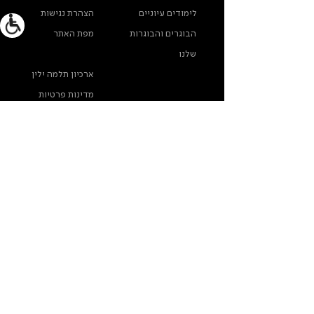
לימודים עיוניים
הצהרת נגישות
הבוגרים והבוגרות
מפת האתר
שלנו
ארכיון תלמה ילין
מדינות פרטיות
צרו קשר
תלמה ילין, תיכון לאומנויות, בורוכוב 5א, גבעתיים
info@thelma-yellin.co.il
/
03-575-3777
/
*בנוגע לזכויות יוצרים לתמונות - נא לפנות לבית-הספר