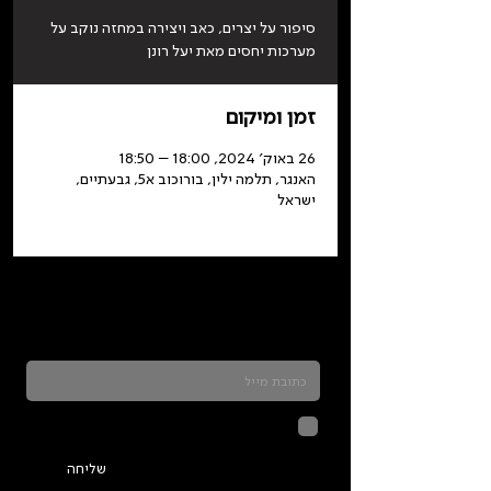
סיפור על יצרים, כאב ויצירה במחזה נוקב על
מערכות יחסים מאת יעל רונן
זמן ומיקום
26 באוק׳ 2024, 18:00 – 18:50
האנגר, תלמה ילין, בורוכוב א5, גבעתיים,
ישראל
כדאי להרשם לניוזלטר ולהתעדכן בכל מה שקורה
בתלמה
לחיצה על שליחה מאשרת שהמידע
שנמסר כאן יישמר וישמש אותנו
בהתאם ל
מדיניות הפרטיות
שליחה