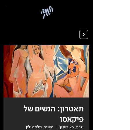
בְּאֲתָר
זֶה
מֻפְעֶלֶת
מַעֲרֶכֶת
רישום ללימודים
"המרכז
הישראלי
לְהַנְגָּשָׁת
אָתָרִים".
הַמְּסַיַּעַת
לִנְגִישׁוּת
הָאֲתָר.
לִפְתִיחַת
תַּפְרִיט
הֵנְּגִישׁוּת
לְחַץ
ALT+0
תאטרון: הנשים של
פיקאסו
שבת, 26 באוק׳
  |  
האנגר, תלמה ילין