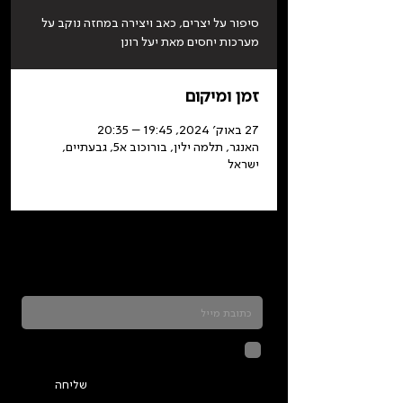
סיפור על יצרים, כאב ויצירה במחזה נוקב על
מערכות יחסים מאת יעל רונן
זמן ומיקום
27 באוק׳ 2024, 19:45 – 20:35
האנגר, תלמה ילין, בורוכוב א5, גבעתיים,
ישראל
כדאי להרשם לניוזלטר ולהתעדכן בכל מה שקורה
בתלמה
לחיצה על שליחה מאשרת שהמידע
שנמסר כאן יישמר וישמש אותנו
בהתאם ל
מדיניות הפרטיות
שליחה