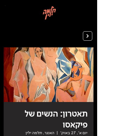
בְּאֲתָר
זֶה
מֻפְעֶלֶת
מַעֲרֶכֶת
רישום ללימודים
"המרכז
הישראלי
לְהַנְגָּשָׁת
אָתָרִים".
הַמְּסַיַּעַת
לִנְגִישׁוּת
הָאֲתָר.
לִפְתִיחַת
תַּפְרִיט
הֵנְּגִישׁוּת
לְחַץ
ALT+0
תאטרון: הנשים של
פיקאסו
יום א׳, 27 באוק׳
  |  
האנגר, תלמה ילין