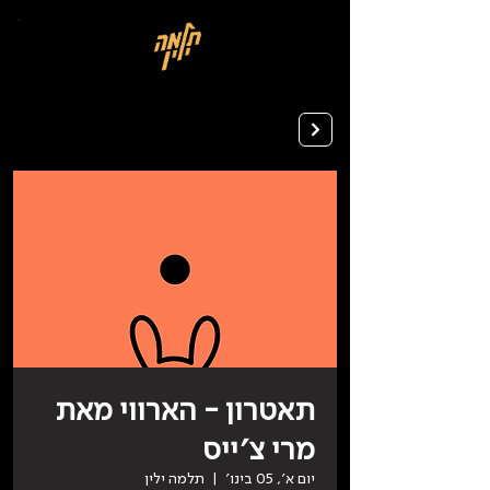
בְּאֲתָר
זֶה
מֻפְעֶלֶת
מַעֲרֶכֶת
רישום ללימודים
"המרכז
הישראלי
לְהַנְגָּשָׁת
אָתָרִים".
הַמְּסַיַּעַת
לִנְגִישׁוּת
הָאֲתָר.
לִפְתִיחַת
תַּפְרִיט
הֵנְּגִישׁוּת
לְחַץ
ALT+0
תאטרון - הארווי מאת
מרי צ׳ייס
יום א׳, 05 בינו׳
  |  
תלמה ילין