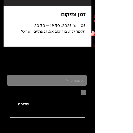
זמן ומיקום
05 בינו׳ 2025, 19:30 – 20:30
תלמה ילין, בורוכוב א5, גבעתיים, ישראל
כדאי להרשם לניוזלטר ולהתעדכן בכל מה שקורה
בתלמה
לחיצה על שליחה מאשרת שהמידע
שנמסר כאן יישמר וישמש אותנו
בהתאם ל
מדיניות הפרטיות
שליחה