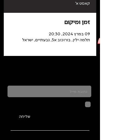
קאסט א'
זמן ומיקום
09 במרץ 2024, 20:30
תלמה ילין, בורוכוב א5, גבעתיים, ישראל
כדאי להרשם לניוזלטר ולהתעדכן בכל מה שקורה
בתלמה
לחיצה על שליחה מאשרת שהמידע
שנמסר כאן יישמר וישמש אותנו
בהתאם ל
מדיניות הפרטיות
שליחה