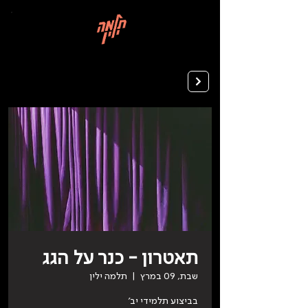
בְּאֲתָר
זֶה
מֻפְעֶלֶת
מַעֲרֶכֶת
רישום ללימודים
"המרכז
הישראלי
לְהַנְגָּשָׁת
אָתָרִים".
הַמְּסַיַּעַת
לִנְגִישׁוּת
הָאֲתָר.
לִפְתִיחַת
תַּפְרִיט
הֵנְּגִישׁוּת
לְחַץ
ALT+0
תאטרון - כנר על הגג
שבת, 09 במרץ
  |  
תלמה ילין