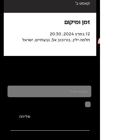
קאסט ב'
זמן ומיקום
12 במרץ 2024, 20:30
תלמה ילין, בורוכוב א5, גבעתיים, ישראל
כדאי להרשם לניוזלטר ולהתעדכן בכל מה שקורה
בתלמה
לחיצה על שליחה מאשרת שהמידע
שנמסר כאן יישמר וישמש אותנו
בהתאם ל
מדיניות הפרטיות
שליחה