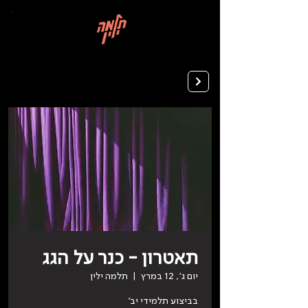
בְּאֲתָר
זֶה
מֻפְעֶלֶת
מַעֲרֶכֶת
רישום ללימודים
"המרכז
הישראלי
לְהַנְגָּשָׁת
אָתָרִים".
הַמְּסַיַּעַת
לִנְגִישׁוּת
הָאֲתָר.
לִפְתִיחַת
תַּפְרִיט
הֵנְּגִישׁוּת
לְחַץ
ALT+0
תאטרון - כנר על הגג
יום ג׳, 12 במרץ
  |  
תלמה ילין