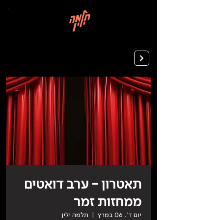
בְּאֲתָר
זֶה
מֻפְעֶלֶת
מַעֲרֶכֶת
רישום ללימודים
"המרכז
הישראלי
לְהַנְגָּשָׁת
אָתָרִים".
הַמְּסַיַּעַת
לִנְגִישׁוּת
הָאֲתָר.
לִפְתִיחַת
תַּפְרִיט
הֵנְּגִישׁוּת
לְחַץ
ALT+0
תאטרון - ערב דואטים
ממחזות זמר
יום ד׳, 06 במרץ
  |  
תלמה ילין