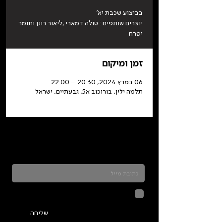
יוצרים שותפים : טולה דמארי ,ליאור רונן ותומר
יפרח
זמן ומיקום
06 במרץ 2024, 20:30 – 22:00
תלמה ילין, בורוכוב א5, גבעתיים, ישראל
כדאי להרשם לניוזלטר ולהתעדכן בכל מה שקורה
בתלמה
לחיצה על שליחה מאשרת שהמידע
שנמסר כאן יישמר וישמש אותנו
בהתאם ל
מדיניות הפרטיות
שליחה