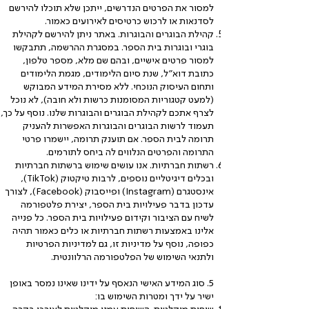
למסור את הפרטים הנדרשים, ייתכן שלא תוכלו להירשם
לסדנאות או לרכוש כרטיסים לאירועים כאמור.
קהילת הבוגרים והבוגרות. באתר ניתן להירשם לקהילת
בוגרי ובוגרות בית הספר. במסגרת ההרשמה, תתבקשו
למסור פרטים אישיים, ובהם שם מלא, מספר טלפון,
כתובת דוא"ל, שנת סיום הלימודים, מגמת הלימודים
ותחום העיסוק הנוכחי. ללא מסירת המידע המבוקש
(למעט קטגוריות המסומנות כרשות ולא חובה), לא נוכל
לצרף אתכם לקהילת הבוגרים והבוגרות שלנו. נוסף על כך,
תעמוד לרשות הבוגרים והבוגרות האפשרות להעניק
תרומה לבית הספר. אם תוענק תרומה, יישמרו פרטי
התרומה והפרטים הנלווים לה ביחס לתורמים.
רשתות חברתיות. אנו עושים שימוש ברשתות חברתיות
ובכלים דיגיטליים נוספים, לרבות טיקטוק (TikTok),
אינסטגרם (Instagram) ופייסבוק (Facebook), לצורך
עדכון בדבר פעילויות בית הספר, יצירת פלטפורמה
לשיח עם הציבור וקידום פעילויות בית הספר. כל פנייה
אלינו באמצעות רשתות חברתיות או כלים כאמור תהיה
כפופה, נוסף על מדיניות זו, גם למדיניות הפרטיות
ולתנאי השימוש של הפלטפורמה הרלוונטית.
5. סוג המידע האישי הנאסף על ידינו שאינו נמסר באופן
ישיר על ידך ומטרות השימוש בו: