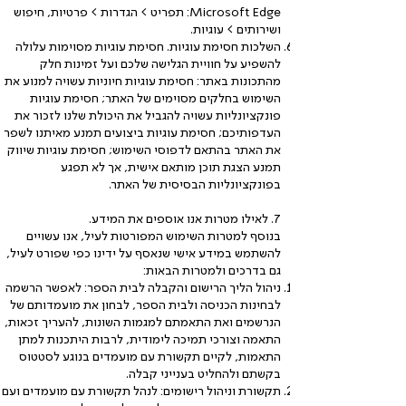
Microsoft Edge: תפריט > הגדרות > פרטיות, חיפוש
ושירותים > עוגיות.
השלכות חסימת עוגיות. חסימת עוגיות מסוימות עלולה
להשפיע על חוויית הגלישה שלכם ועל זמינות חלק
מהתכונות באתר: חסימת עוגיות חיוניות עשויה למנוע את
השימוש בחלקים מסוימים של האתר; חסימת עוגיות
פונקציונליות עשויה להגביל את היכולת שלנו לזכור את
העדפותיכם; חסימת עוגיות ביצועים תמנע מאיתנו לשפר
את האתר בהתאם לדפוסי השימוש; חסימת עוגיות שיווק
תמנע הצגת תוכן מותאם אישית, אך לא תפגע
בפונקציונליות הבסיסית של האתר.
7. לאילו מטרות אנו אוספים את המידע.
בנוסף למטרות השימוש המפורטות לעיל, אנו עשויים
להשתמש במידע אישי שנאסף על ידינו כפי שפורט לעיל,
גם בדרכים ולמטרות הבאות:
ניהול הליך הרישום והקבלה לבית הספר: לאפשר הרשמה
לבחינות הכניסה ולבית הספר, לבחון את מועמדותם של
הנרשמים ואת התאמתם למגמות השונות, להעריך זכאות,
התאמה וצורכי תמיכה לימודית, לרבות היתכנות למתן
התאמות, לקיים תקשורת עם מועמדים בנוגע לסטטוס
בקשתם ולהחליט בענייני קבלה.
תקשורת וניהול רישומים: לנהל תקשורת עם מועמדים ועם