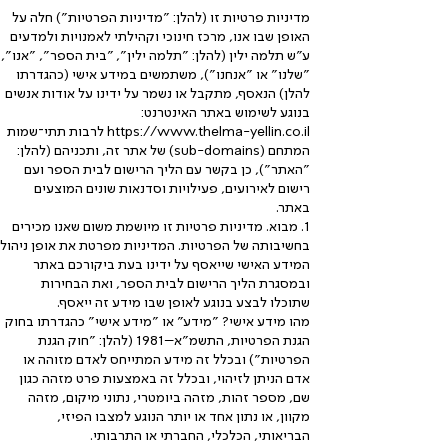
מדיניות פרטיות זו (להלן: "מדיניות הפרטיות") חלה על
האופן שבו אנו, מרכז חינוכי וקהילתי לאמנויות ולמדעים
ע"ש תלמה ילין (להלן: "תלמה ילין", "בית הספר", "אנו",
"שלנו" או "אנחנו"), משתמשים במידע אישי (כהגדרתו
להלן) הנאסף, מתקבל או נשמר על ידינו על אודות אנשים
בנוגע לשימוש באתר האינטרנט:
https://www.thelma-yellin.co.il
לרבות תתי־שמות
המתחם (sub-domains) של אתר זה, ותכניהם (להלן:
"האתר"), כן בקשר עם הליך הרישום לבית הספר ועם
רישום לאירועים, פעילויות וסדנאות שונים המוצעים
באתר.
1. מבוא. מדיניות פרטיות זו מיושמת משום שאנו מכירים
בחשיבותה של הפרטיות. המדיניות מפרטת את אופן ניהול
המידע האישי שייאסף על ידינו בעת ביקורכם באתר
ובמסגרת הליך הרישום לבית הספר, ואת הבחירות
שתוכלו לבצע בנוגע לאופן שבו מידע זה ייאסף.
מהו מידע אישי? "מידע" או "מידע אישי" כהגדרתו בחוק
הגנת הפרטיות, התשמ"א–1981 (להלן: "חוק הגנת
הפרטיות") ובכלל זה מידע המתייחס לאדם מזוהה או
אדם הניתן לזיהוי, ובכלל זה באמצעות פרט מזהה כגון
שם, מספר זהות, מזהה ביומטרי, נתוני מיקום, מזהה
מקוון, או נתון אחד או יותר הנוגע למצבו הפיזי,
הבריאותי, הכלכלי, החברתי או התרבותי.