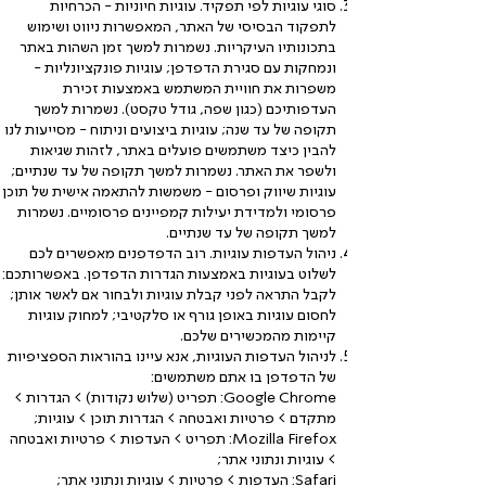
סוגי עוגיות לפי תפקיד. עוגיות חיוניות - הכרחיות
לתפקוד הבסיסי של האתר, המאפשרות ניווט ושימוש
בתכונותיו העיקריות. נשמרות למשך זמן השהות באתר
ונמחקות עם סגירת הדפדפן; עוגיות פונקציונליות -
משפרות את חוויית המשתמש באמצעות זכירת
העדפותיכם (כגון שפה, גודל טקסט). נשמרות למשך
תקופה של עד שנה; עוגיות ביצועים וניתוח - מסייעות לנו
להבין כיצד משתמשים פועלים באתר, לזהות שגיאות
ולשפר את האתר. נשמרות למשך תקופה של עד שנתיים;
עוגיות שיווק ופרסום - משמשות להתאמה אישית של תוכן
פרסומי ולמדידת יעילות קמפיינים פרסומיים. נשמרות
למשך תקופה של עד שנתיים.
ניהול העדפות עוגיות. רוב הדפדפנים מאפשרים לכם
לשלוט בעוגיות באמצעות הגדרות הדפדפן. באפשרותכם:
לקבל התראה לפני קבלת עוגיות ולבחור אם לאשר אותן;
לחסום עוגיות באופן גורף או סלקטיבי; למחוק עוגיות
קיימות מהמכשירים שלכם.
לניהול העדפות העוגיות, אנא עיינו בהוראות הספציפיות
של הדפדפן בו אתם משתמשים:
Google Chrome: תפריט (שלוש נקודות) > הגדרות >
מתקדם > פרטיות ואבטחה > הגדרות תוכן > עוגיות;
Mozilla Firefox: תפריט > העדפות > פרטיות ואבטחה
> עוגיות ונתוני אתר;
Safari: העדפות > פרטיות > עוגיות ונתוני אתר;