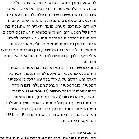
להיטמע בתוכן דיגיטלי, סרטונים או הודעות דוא"ל.
טכנולוגיות אלו מאפשרות לנו לאסוף מידע לגבי האופן
שבו אתם משתמשים בשירותים שלנו, לרבות העמודים
והתכנים בהם אתם צופים, נתוני שימוש ואינטראקציה
קשורים (כגון זמני גישה), מועד ותאריך הגישה, וכתובת
ה־IP של המכשירים. השימוש במשואות רשת ובפיקסלים
מסייע לנו לנתח את דפוסי השימוש בשירותים ולהציג
עבורכם תוכן ומודעות מותאמות. חלק מהטכנולוגיות
מופעלות על ידי צדדים שלישיים, כגון מפרסמים או ספקי
אנליטיקה, ולכן הן כפופות למדיניות הפרטיות של אותם
צדדים.
נתוני מכשירים ניידים ומידע טכני. אנו עשויים לאסוף
מידע טכני מהמכשירים שלכם לצורך תפעול תקין של
האתר והשירותים שלנו. מידע זה עשוי לכלול: מאפייני
המכשיר: סוג המכשיר, מערכת הפעלה, דגם חומרה;
מזהים טכניים: מזהה מכשיר (Device ID), כתובת
MAC, מזהי פרסום (כאשר זמינים); נתוני שימוש:
חותמות תאריך וזמן של השימוש באתר, משך הפעילות,
דפים שנצפו; נתוני דפדפן: סוג דפדפן, גרסה, שפת
דפדפן, הגדרות תצוגה; נתוני רשת: כתובת IP, ה־URL
המבוקש, דפי הפניה.
6. קבצי עוגיות.
סוגי עוגיות. ישנן שתי קטגוריות עיקריות של עוגיות: עוגיות