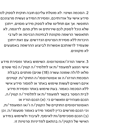
2. הסכמה ושינוי. לא מוטלת עליכם חובה חוקית לספק לנו
מידע אישי על אודותיכם, ומסירת המידע נעשית מרצונכם
החופשי. אך אם תחליטו שלא לספק מידע מסוים, ייתכן
שלא נוכל לספק לכם שירותים או חלק מהם. לדוגמה, לא
תתאפשר הרשמה מקוונת לבחינות הכניסה או לערבי
היכרות ללא מסירת הפרטים הנדרשים. עם זאת ייתכן
שנעמיד לרשותכם אפשרות לביצוע ההרשמה באמצעים
לא מקוונים.
3. אישור הורה/אפוטרופוס. השימוש באתר ומסירת מידע
אישי הנוגע למועמד/ת או לתלמיד/ה קטין/ה (מי שטרם
מלאו לו/לה שמונה עשרה (18) שנים) מותנים בקבלת
הסכמת הורהו/ה או אפוטרופסו/ה החוקי/ת. קטינים
אינם רשאים לעשות שימוש באתר או למסור מידע אישי
ללא הסכמה כאמור. בעת שימוש באתר ומסירת מידע
לבית הספר בקשר למועמד/ת או לתלמיד/ה קטין/ה,
הנכם מצהירים ומאשרים כי: (א) הנכם הוריו או
האפוטרופוסים החוקיים של הקטין/ה ו/או המועמד/ת,
וכי הנכם מורשים כדין למסור מידע כאמור מטעמו/ה; וכן
(ב) הנכם מסכימים/ות לאיסוף, לעיבוד ולשימוש במידע
האישי של הקטין/ה בהתאם למדיניות פרטיות זו.