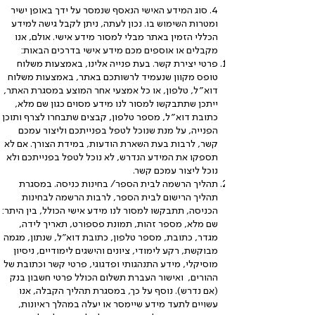
4. סוג המידע האישי הנאסף שנמסר על ידך באופן ישיר
ומטרות השימוש בו. נכון לעתה, ניתן לקבל גישה למידע
הכללי הזמין באתר מבלי למסור מידע אישי. אולם, אנו
מקבלים או אוספים מכם מידע אישי בדרכים הבאות:
פרטי יצירת קשר. בעת פנייה אלינו, באמצעות משלוח
טופס מקוון שנעמיד לרשותכם באתר, באמצעות משלוח
דוא״ל, טלפון, או כל אמצעי אחר המוצע במסגרת האתר,
ייתכן שתתבקשו למסור לנו מידע מסוים כגון שם מלא,
כתובת דוא״ל, מספר טלפון, קבצים שתבחרו לצרף ותוכן
הפנייה, על מנת שנוכל לטפל בפנייתכם וליצור עמכם
קשר, לרבות בעת השארת הודעות, במידת הצורך. אם לא
תספקו את המידע הנדרש, לא נוכל לטפל בפנייתכם ולא
נוכל ליצור עמכם קשר.
תהליך הרשמה לבית הספר/ בחינות כניסה. במסגרת
תהליך הרישום לבית הספר, לרבות הרשמה לבחינות
הכניסה, תתבקשו למסור לנו מידע אישי הכולל, בין היתר:
שם מלא, מספר זהות, תמונת פספורט, תאריך לידה,
מגדר, כתובת, מספר טלפון, כתובת דוא"ל, שנתון, מגמה
מבוקשת, רקע לימודי, ציונים והישגים לימודיים, ניסיון
מוסיקלי, מידע התנהגותי ופדגוגי, פרטי קשר וכתובת של
ההורים, ואישור העברת תשלום הכולל פרטי חשבון בנק
(אם נדרש). נוסף על כך, במסגרת תהליך הקבלה, אנו
עשויים לתעד מידע שיימסר או יעלה במהלך ראיונות,