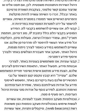
שיחות מוקלטות. השיחות עמנו מוקלטות לצורכי בקרה,
ניהול השירות והתגוננות משפטית. לכן, אם תפנו אלינו או
שניצור עמכם קשר טלפוני, בעקבות השארת פרטיכם
באתר ובכלל, זכרו כי השיחה עשויה להיות מוקלטת
והפרטים האישיים אשר תמסרו במסגרת השיחה, עשויים
להישמר על ידנו למטרות המפורטות במדיניות זו.
קבצי לוג. אנו עשויים להשתמש בקבצי לוג. המידע
המופיע בקבצי הלוג כולל כתובת IP, סוג דפדפן, חותמת
תאריך/זמן, עמודי הפניה/יציאה, פעולות סינון, הקלקות
וכל מידע אחר העשוי להימסר לנו מהדפדפן שלכם. אנו
עשויים להשתמש במידע כאמור לצורך ניתוח מגמות,
ניהול האתר, מעקב אחר תעבורת הגולשים באתר ולצורך
איסוף מידע דמוגרפי.
קבצי עוגיות. אנו משתמשים בעוגיות באתר, לצורכי
אבטחת מידע, תפעול האתר, התאמת השירותים לצרכים
שלכם, הצגת מידע מותאם אישית ושיפור חוויית המשתמש
שלכם. "עוגייה" היא קובץ טקסט קטן הנשמר על גבי
המכשירים שלכם בעת ביקורכם באתר, ומשמש לאיסוף
מידע על אודות פעילותכם באתר, שמירת העדפותיכם
ואימות זהותכם. למידע נוסף על אודות סוגי עוגיות וניהול
העדפות, ראו סעיף 6 מטה.
טכנולוגיות מעקב נוספות: מעבר לעוגיות, אנו עשויים
לעשות שימוש בטכנולוגיות מעקב נוספות כגון משואות
רשת (web beacons), פיקסלים ותגיות, אשר עשויות