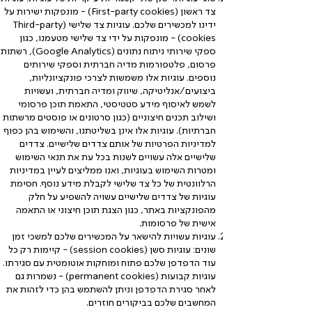
צד ראשון (First-party cookies) - מונפקות ישירות על
ידינו למכשירים שלכם. עוגיות צד שלישי (Third-party
cookies) - מונפקות על ידי צד שלישי מטעמנו, כגון
ספקי שירותי ניתוח נתונים (Google Analytics), רשתות
פרסום, פלטפורמות מדיה חברתית וספקי שירותים
נוספים. עוגיות אלו משמשות לצרכי פונקציונליות,
ביצועים/אנליטיקה, שיווק ומדיה חברתית, ועשויות
לשמש לאיסוף מידע סטטיסטי, התאמת תוכן פרסומי
ושילוב תכנים חיצוניים (כגון סרטונים או פוסטים מרשתות
חברתיות). עוגיות אלו אינן בשליטתנו, והשימוש בהן כפוף
למדיניות הפרטיות של אותם צדדים שלישיים. צדדים
שלישיים אלה עשויים לשנות בכל עת את תנאי השימוש
ומטרות השימוש בעוגיות, ואנו ממליצים לעיין במדיניות
הרלוונטית של כל צד שלישי לקבלת מידע נוסף. חסימת
עוגיות של צדדים שלישיים עשויה להשפיע על חלק
מהפונקציות באתר, כגון הצגת תוכן חיצוני או התאמה
אישית של פרסומות.
עוגיות עשויות להישאר על המכשירים שלכם למשכי זמן
שונים: עוגיות סשן (session cookies) - קיימות רק כל
עוד הדפדפן שלכם פתוח ומוחקות אוטומטית עם סגירתו.
עוגיות קבועות (permanent cookies) - נשמרות גם
לאחר סגירת הדפדפן וניתן להשתמש בהן כדי לזהות את
המחשבים שלכם בביקורים חוזרים.