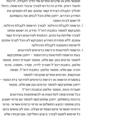
מפגשי מיון או שלבים אחרים של הליך הקבלה, לרבות
תיעוד ראיון. מידע זה נדרש לצורך עיבוד ההרשמה, ניהול
תהליך הקבלה ויצירת קשר עמכם. אם לא תספקו את
המידע הנדרש, ייתכן שלא נוכל לבחון את בקשתכם
לרישום לבית הספר.
הרשמה לקבלת ניוזלטר. לצורך הרשמה לקבלת ניוזלטר,
תתבקשו למסור כתובת דוא"ל. מידע זה ישמש אותנו
לצורך שליחת עדכונים, הזמנות לאירועים ויצירת קשר
עמכם. ללא מסירת המידע המבוקש לא נוכל לצרף אתכם
לרשימת התפוצה לקבלת הניוזלטר.
הרשמה לסדנאות ורכישת כרטיסים לאירועים.
בעת הרשמה לסדנאות בית הספר - ייתכן שתתבקשו
למסור פרטים כגון: שם מלא, מספר תעודת זהות, מספר
טלפון, כתובת דוא"ל תאריך לידה, מגדר, תמונה, פרטי
הורה: שם מלא; מספר טלפון; כתובת דוא"ל, מגמה
מבוקשת, ופרטים אחרים שתבחרו למסור.
במסגרת הרשמה או רכישת כרטיסים לאירועי בית הספר -
ייתכן שתתבקשו למסור פרטים כגון שם מלא, מספר
תעודת זהות, מספר טלפון וכתובת דוא"ל.
ככל שההרשמה לסדנאות או להשתתפות באירועים
כרוכות בתשלום, ייתכן שתתבקשו למסור גם פרטי חשבון
בנק שממנו יבוצע התשלום או פרטי כרטיס אשראי. פרטי
כרטיס האשראי אינם נשמרים אצלנו, ואנו לא עושים בהם
כל שימוש למעט לצורך ביצוע הסליקה. אם תבחרו שלא