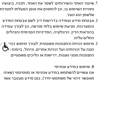
שיפור האתר והשירותים: לשפר את האתר, תכניו, ביצועיו
וחוויית השימוש בו, וכן להתאים את אופן הפעלתו למטרות
שלשמן הוא נועד.
אבטחת מידע ועמידה בדרישות דין: לשם אבטחת המידע
והמערכות, מניעת שימוש בלתי מורשה, וכן לצורך עמידה
בהוראות הדין, הרגולציה, המדיניות הפנימית והנהלים
החלים עלינו.
מימוש זכויות והתגוננות משפטית: לצורך מימוש זכויותינו,
הגנה על זכויותינו ועל זכויות אחרים, וניהול, ביסוס או
התגוננות מפני טענות, דרישות או הליכים משפטיים.
8. שימוש במידע אנונימי
אנו עשויים להשתמש במידע אנונימי או סטטיסטי (שאינו
מאפשר זיהוי של משתמש יחיד), כגון מידע מצטבר אשר
נצבר או הופק על ידינו כתוצאה משימוש באתר, כולל
לשתפו עם צדדים שלישיים.
9. אופן שיתוף המידע האישי על ידינו
מלבד האמור לעיל, אנו לא נעביר את המידע שמסרתם לנו
לצדדים שלישיים, אלא במקרים הבאים:
תלמה ילין היא עמותה שהוקמה על ידי עיריית גבעתיים
לצורך ניהול בית הספר, והיא כפופה לפיקוח העירייה.
לפיכך, ובכפוף לחובותיה, תלמה ילין עשויה לשתף את
המידע שלכם עם העירייה. בנוסף, אנו עשויים להעביר את