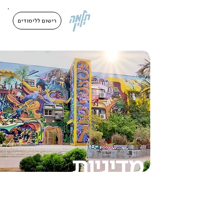
בְּאֲתָר
זֶה
מֻפְעֶלֶת
מַעֲרֶכֶת
רישום ללימודים
"המרכז
הישראלי
לְהַנְגָּשָׁת
אָתָרִים".
הַמְּסַיַּעַת
לִנְגִישׁוּת
הָאֲתָר.
לִפְתִיחַת
תַּפְרִיט
הֵנְּגִישׁוּת
לְחַץ
ALT+0
מדיניות
פרטיות