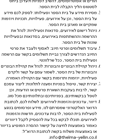
הורים או אפוטרופוסים, להשיב לפניות ולעדכן ביחס
לסטטוס הליך הקבלה לבית הספר.
מסירת מידע על בית הספר ופעילותו: לספק לכם מידע
על בית הספר, וכן על אירועים, פעילויות, תכניות ויוזמות
שמקיים או מארגן בית הספר.
ניהול רישום לאירועים, סדנאות ופעילויות: לנהל את
ההרשמה וההשתתפות באירועים, בסדנאות ובפעילויות
שונות של בית הספר.
עיבוד תשלומים ופרטי חיוב: לאסוף ולעבד את פרטי
החיוב הנדרשים לצורך גביית תשלומים בקשר עם הרשמה
ופעילות בית הספר, ככל שרלוונטי.
ניהול קהילת הבוגרים והבוגרות: לנהל את קהילת הבוגרים
והבוגרות של בית הספר, לשמור עמם על קשר ולקדם
פעילויות, יוזמות ותרומות בקשר עם הקהילה האמורה.
יצירת קשר, טיפול בפניות ומענה לתלונות: ליצור עמכם
קשר, לרבות בעקבות השארת פרטים או הודעות, וכן
לטפל בבקשותיכם, בפניותיכם ובתלונותיכם מכל סוג.
דיוור, עדכונים והזמנות לאירועים: לשלוח לכם, לכתובת
הדואר האלקטרוני שמסרתם לנו, מידע ופרסומים בנוגע
לפעילות בית הספר, לרבות עדכונים, חדשות והזמנות
לאירועים. תוכלו לבקש בכל עת להפסיק לקבל דיוורים
כאמור באמצעות לחיצה על קישור ההסרה המופיע בדיוור
או באמצעות משלוח בקשה לכתובת הדוא"ל:
.
info@thelma-yellin.co.il