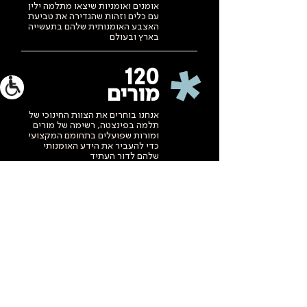
אומנים ואומניות שיצאו מתלמה ילין
עם כלים וזהות שהגדירה את טביעת
האצבע האומנותית שלהם בתעשייה
בארץ ובעולם
120
מורים
אנחנו בוחרים את הצוות החינוכי של
תלמה בפינצטה, רשימה של מורים
ומורות שפועלים בתחומם המקצועי
כדי להעביר את הידע האומנותי
שלהם לדור העתיד
35
מדינות
תלמה ילין גאה להשתתף
בקונצרטים ומופעים על במות רבות
גם מחוץ לארץ, ולהמשיך להוביל
ולייצג את תחום האומנויות בישראל
בכבוד