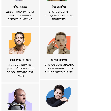
אלונה טל
אבנר גלר
שחקנית קולנוע
ארט דיירקטור ומעצב
וטלוויזיה בעלת קריירה
דמויות בתעשיית
בינלאומית
האנימציה בארה״ב
שירה האס
תמיר גרינברג
שחקנית, זוכת שני פרסי
זמר-יוצר, פסנתרן,
אופיר, ומועמדת לאמי
מפיק מוסיקלי ומלחין.
וגלובוס הזהב הבינ״ל
זכה בתוכנית
"הכוכב
הבא"