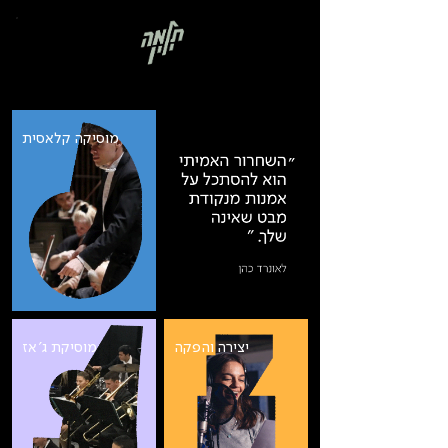
בְּאֲתָר
זֶה
מֻפְעֶלֶת
מַעֲרֶכֶת
רישום ללימודים
"המרכז
הישראלי
לְהַנְגָּשָׁת
אָתָרִים".
הַמְּסַיַּעַת
לִנְגִישׁוּת
הָאֲתָר.
לִפְתִיחַת
‏‏‎ ‎
מוסיקה קלאסית
תַּפְרִיט
הֵנְּגִישׁוּת
לְחַץ
ALT+0
יצירה והפקה
מוסיקת ג׳אז