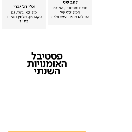
להב שני
אלי דג׳יברי
מנצח ופסנתרן, המנהל
המוזיקלי של
מוזיקאי ג'אז, נגן
הפילהרמונית הישראלית
סקסופון, מלחין ומעבד
בינ״ל
פסטיבל
האומנויות
השנתי