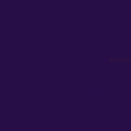
טיים
פעילויו
ד העולמי
תלמידי ותלמידות המ
ם רוכשים התלמידים
השונים בסגנון הג'אז,
באלתור, הרמוניה,
לסרטים, תיאטרון ומו
הרכבים ויישומי מחשב.
כבים, המופיעים בארץ
 ורית'ם, הרכב פרקשן,
מרתון ג׳אז, קונצרטים
רית'ם, אקפלה, הרכב
זמירים, מחנה מוסיקת
בנגינה, סדנאות, כיתו
ווינג, דקסילנד,
, ג'אז מודרני ויצירות
ההרכבים מופיעים בק
ג׳אז, בארועים ישראלי
וד ותוכנות עדכניים,