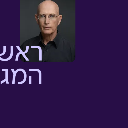
ראש
המג