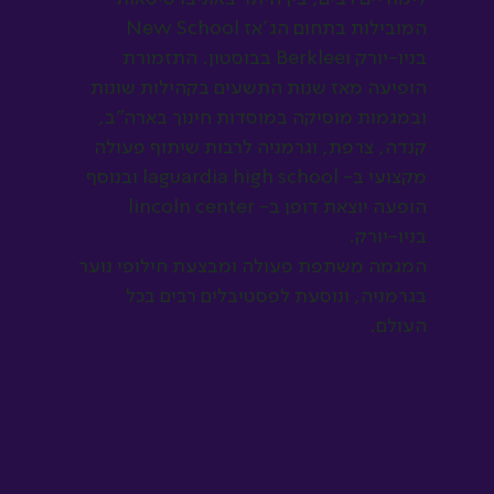
המובילות בתחום הג'אז New School
בניו-יורק וBerklee בבוסטון.
התזמורת
הופיעה מאז שנות התשעים בקהילות שונות
ובמגמות מוסיקה במוסדות חינוך בארה"ב,
קנדה, צרפת, וגרמניה לרבות שיתוף פעולה
מקצועי ב- laguardia high school ובנוסף
הופעה יוצאת דופן ב- lincoln center
בניו-יורק.
המגמה משתפת פעולה ומבצעת חילופי נוער
בגרמניה, ונוסעת לפסטיבלים רבים בכל
העולם.