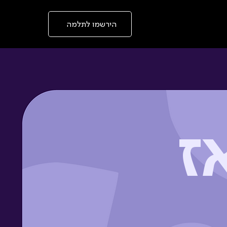
בְּאֲתָר
זֶה
מֻפְעֶלֶת
מַעֲרֶכֶת
הירשמו לתלמה
תנאי קבלה
"המרכז
הישראלי
לְהַנְגָּשָׁת
אָתָרִים".
הַמְּסַיַּעַת
לִנְגִישׁוּת
הָאֲתָר.
לִפְתִיחַת
תַּפְרִיט
הֵנְּגִישׁוּת
לְחַץ
ALT+0
ז