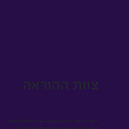
צוות ההוראה
המורים ומדריכי ההרכבים הם בין המוזיקאים
המובילים בישראל.
תוכנית הלימודים של