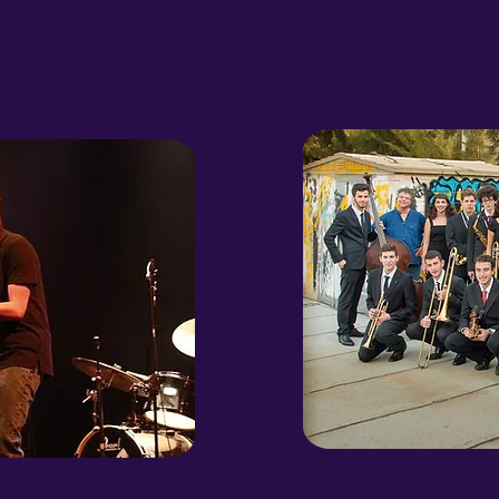
יבליוס, אבלטון
 בליווי צוות טכנאים