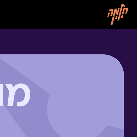
מה לומדים
צוו
מו