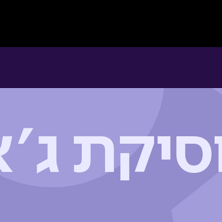
ת המגמה
גלריה
מסלולים
סיקת ג׳א