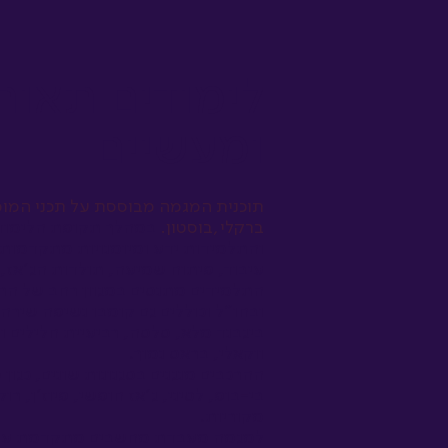
לימודים תאור
ומעשיים
תוכנית המגמה מבוססת על תכני המוס
ברקלי,בוסטון.
במהלך תקופת הלימודי
והתלמידות ידע ומיומנויות מתקדמות 
עיבוד, פיתוח שמיעה, תולדות הג'אז, 
התלמידים מתנסים במגוון רחב של הר
ובחו"ל וכוללים גם קומבו נשיפה שירה
ביגבנד מלא, סלסה, רביעיית חלילים ו
ווקאלי, בראס נמוך.
ההרכבים מנגנים בסגנונות שונים, כגון ס
בי-בופ, לטיני, ג'אז חופשי, פיוז'ן, רוק
מקוריות.
למגמה מעבדת מחשבים מתקדמת עם צי