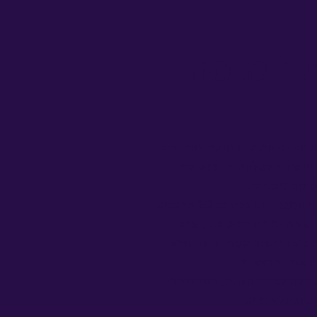
ת המגמה
גמה מלחינים מוסיקה להרכבים
 מוסיקה לטלוויזיה, מוסיקה
סיקה מקורית.
במהלך פסטיבל החורף המגמה פועלת בכ 20 הרכבים,
 של תזמורת הביג בנד, ערב
 ג׳אז בישוב קשת איילון מלא
ת אמן והרצאות.
הילה לאורך השנה, בפסטיבלי
ם ובינלאומיים.