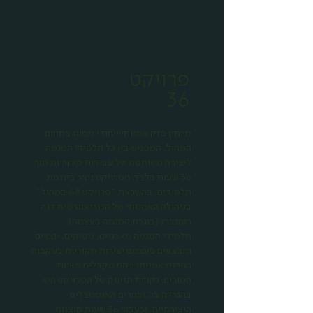
פרויקט
36
מרתון בזק אמנותי ייחודי מסוגו בתחום
המחול, המפגיש בין כל תלמידי המגמה
ליצירה משותפת של עבודות מקוריות תוך
36 שעות בלבד. הפרויקט נוצר ביוזמת
תלמידים, בהשראת "פרויקט 48 במחול"
בניהולה האמנותי של הכוריאוגרפית דנה
רוטנברג (בוגרת המגמה בעצמה).
תלמידי המגמה מארגנים, מפיקים, יוצרים
ומבצעים בעצמם יצירות מקוריות בעקבות
רפרנס אמנותי שהם מקבלים מצוות
המורים. נקודת הזינוק של הפרויקט היא
בהגרלה בה נבחרים האנסמבלים
היצירתיים, וכעבור 36 שעות מוצגות