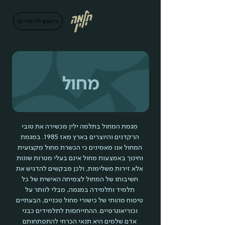
בְּאֲתָר
זֶה
מֻפְעֶלֶת
מַעֲרֶכֶת
רישום ללימודים
"המרכז
הישראלי
לְהַנְגָּשָׁת
אָתָרִים".
הַמְּסַיַּעַת
לִנְגִישׁוּת
הָאֲתָר.
לִפְתִיחַת
תַּפְרִיט
מחול
הֵנְּגִישׁוּת
לְחַץ
ALT+0
מגמת המחול בתלמה ילין מכשירה את טובי
הרקדנים והיוצרים בארץ מאז 1985. במגמת
המחול אנו מאמינים כי הכשרת מחול מקצועית
וחינוך באמצעות מחול אינם בעלי מטרות שונות
אלא זירות משלימות, ולכן מבקשים להדגיש את
חשיבותו של המחול לצמיחה האישית של כל
תלמיד ותלמידה במגמה, מבלי לוותר על
טיפוח מהותי של כישורי מחול טכניים, הבעתיים
וכוריאוגרפיים. ההתייחסות לתלמידים כבני
אדם שלמים היא תנאי הכרחי להתפתחותם