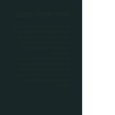
סרטי מחול-מקום
בכל שנה מגמות מחול וקולנוע חוברות יחד
ליצירת סרט מחול (וידאו דאנס). זוהי
התנסות בתהליך יצירה משותפת, שבו
יוצאים התלמידים להפיק, לכראגרף,
לרקוד, לצלם ולערוך סרטים קצרים
תלויי-מקום.
הקרנת הסרטים נעשית במעמד חגיגי של
כלל התלמידים בשתי המגמות, מורים,
מנהל ביה"ס ויוצרים אורחים מתחום
המחול או הקולנוע, שמציגים את עשייתם
האמנותית, ומגיבים לסרטים שיצרו
התלמידים.