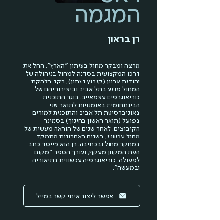
המגמה
רן בראון
מרצה ומבקר מחול בעיתון "הארץ". החל את
דרכו המקצועית בסדנה למחול בניהולה של
יהודית ארנון (קיבוץ געתון), רקד בלהקת
המחול מוזע בתל אביב וביצירותיהם של
כוריאוגרפים עצמאיים. בוגר התוכנית
הבינתחומית באומנויות לתואר שני
באוניברסיטת תל אביב והתוכנית למורים
בפועל (תואר ראשון בחינוך) בסמינר
הקיבוצים. לאחר שנים של הוראה מעשית של
מחול עכשווי, בשנים האחרונות מתמקד
במחקר מחול ובכתיבה. רן הוא מייסד כתב
העת המקוון מעקף, ועורך הספר "מקום
לפעולה: כוריאוגרפיה עכשווית בתיאוריה
ובמעשה".
אפשר ליצור איתי קשר במייל