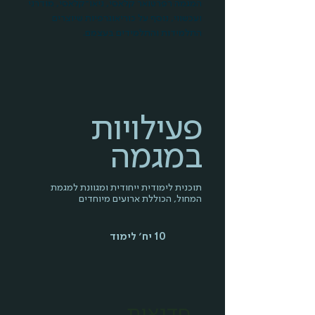
המגמה רפרטואר קלאסי, ניאו־קלאסי, מודרני
ועכשווי, נוסף על כוריאוגרפיות שיוצרים
התלמידות והתלמידים בעצמם.
פעילויות
במגמה
תוכנית לימודית ייחודית ומגוונת למגמת
המחול, הכוללת ארועים מיוחדים
10 יח׳ לימוד
סדנאות