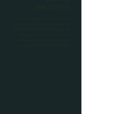
וכיתות אמן
מדי שנה אנו מארחים במגמת המחול
כוריאוגרפים ורקדנים מלהקות המבקרות
בארץ ומקיימים עימם סדנאות, כיתות אמן,
מפגשי שיח. כמו כן, תלמידי המגמה
נחשפים ליצירה המקומית באופן קבוע
בהופעות, מפגשים ושיעורים קבועים.