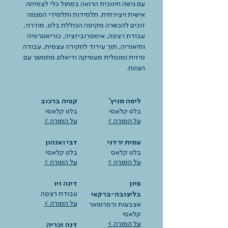
עם גישה חינוכית הרואה במחול כלי לצמיחה
אישית ויצירתית. תלמידות ותלמידי המגמה
זוכים להכשרה מקיפה הכוללת בלט, מודרני,
עבודת רצפה, אימפרוביזציה, כוריאוגרפיה
ותיאוריה, תוך עידוד לחקירה עצמית, עבודה
פיזית ומנטלית מעמיקה ודיאלוג מתמשך עם
הצוות.
ליסה מניץ'
קטיה ברכוב
בלט קלאסי
בלט קלאסי
על המורה >
על המורה >
עמית ירדני
דבי ואנהון
בלט קלאס
בלט קלאסי
על המורה >
על המורה >
סיון
דינה זיו
עבודת רצפה
בליצובה-ברקאי
על המורה >
אצבעות ורפרטואר
קלאסי
על המורה >
דנה זכריה