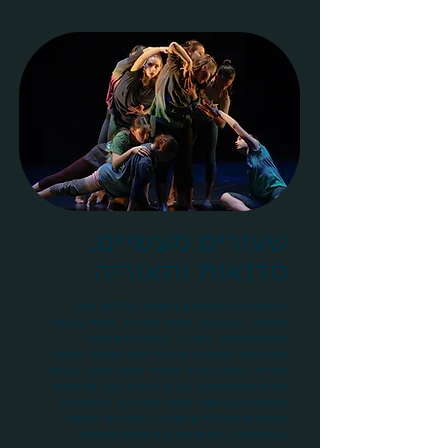
שעורים מעשיים,
סדנאות ותאוריה
הלימודים המעשיים במגמה כוללים בלט
קלאסי, אצבעות, מחול מודרני, מחול עכשווי
וקומפוזיציה. כמו כן, במסגרת שיעורי
רפרטואר נלמדות יצירות בלט קלאסי ומחול
מודרני באופן סדיר לאורך השנה כולה. בנוסף
מתקיימות באופן קבוע כיתות אמן: סדנאות
מעשיות עם יוצרי מחול מובילים. הלימודים
העיוניים כוללים שיעורים בתולדות המחול,
באנטומיה, במוסיקה ובנושאים נוספים.