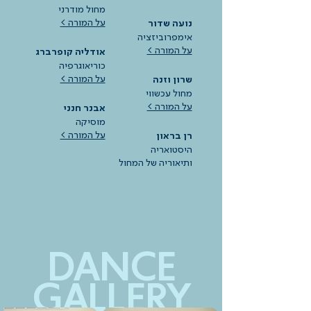
מחול מודרני
על המורה >
נועה שדור
אימפרוביזציה
על המורה >
אודליה קופרברג
כוריאוגרפיה
על המורה >
שרון וזנה
מחול עכשווי
על המורה >
אבנר חנני
מוסיקה
על המורה >
רן בראון
היסטואריה
ותיאוריה של המחול
DANCE
GALLERY