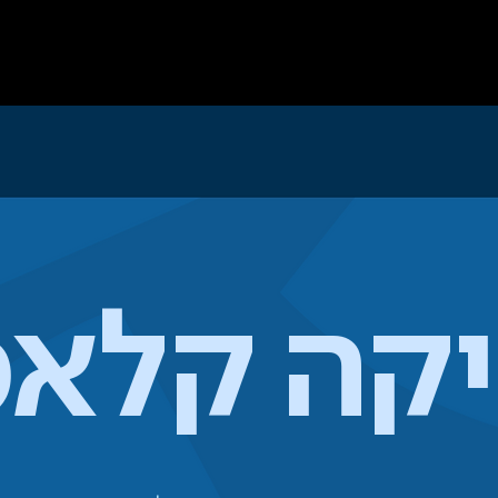
Programs
Gallery
The tea
קה קלא