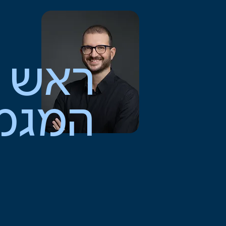
ראש
המגמ