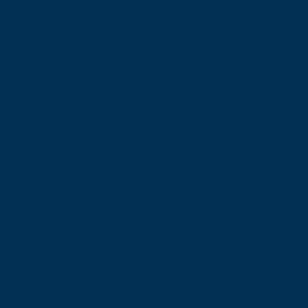
מסלולים אלו פועלים כחלק אינטגרלי ממגמת
המוזיקה הקלאסית, כאשר התלמידים זוכים
לשיעורים תאורטיים מיוחדים ול״זמן במה״
בחזרות עם הנגנים והזמרים על יצירות חדשות
ובניצוח על התזמורת הסימפונית.
לימודי ניצוח מתאפשרים מכיתה י׳ בלבד.