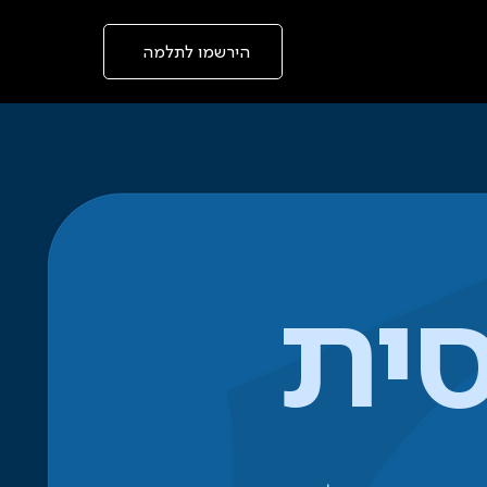
בְּאֲתָר
זֶה
מֻפְעֶלֶת
Admission
מַעֲרֶכֶת
הירשמו לתלמה
"המרכז
הישראלי
לְהַנְגָּשָׁת
אָתָרִים".
הַמְּסַיַּעַת
לִנְגִישׁוּת
הָאֲתָר.
לִפְתִיחַת
תַּפְרִיט
הֵנְּגִישׁוּת
לְחַץ
ALT+0
סית