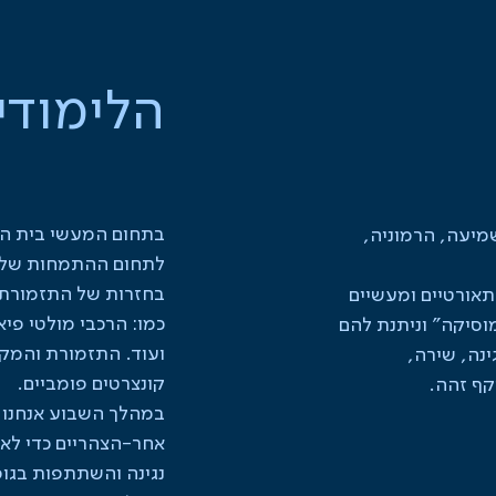
הלימודי
בתחום המעשי בית ה
שמיעה, הרמוניה,
לתחום ההתמחות של
בחזרות של התזמורת 
תאורטיים ומעשיים
כמו: הרכבי מולטי פיא
וע "מוסיקה" וניתנת להם
ועוד. התזמורת והמק
נה, שירה,
קונצרטים פומביים.
קף זהה.
במהלך השבוע אנחנו 
אחר-הצהריים כדי לאפ
נגינה והשתתפות בגופי