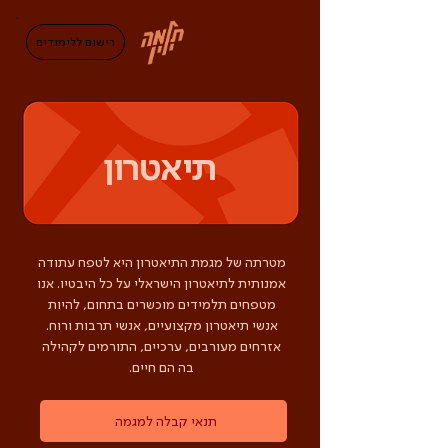
בְּאֲתָר
זֶה
מֻפְעֶלֶת
מַעֲרֶכֶת
רישום ללימודים
"המרכז
הישראלי
לְהַנְגָּשָׁת
אָתָרִים".
הַמְּסַיַּעַת
לִנְגִישׁוּת
הָאֲתָר.
לִפְתִיחַת
תַּפְרִיט
הֵנְּגִישׁוּת
תיאטרון
לְחַץ
ALT+0
מטרתה של מגמת התיאטרון היא לטפח עתודה
אמנותית לתיאטרון הישראלי על כל היבטיו. אנו
מטפחים תלמידים מוכשרים בתחום, להיות
אנשי תיאטרון מקצועיים, אנשי תרבות ורוח.
אזרחים מעורבים, ערכיים, התורמים לקהילה
בה הם חיים.
תנאי קבלה למגמה