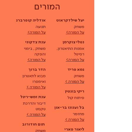
המורים
יעל שילדקראוט
אודליה קופרברג
משחק
תנועה
על המורה>
על המורה>
נטלי צוקרמן
ענת צדקוני
אמנות התיאטרון,
משחק , בימוי
רסיטל
והפקה
על המורה>
על המורה>
גמא פריד
הדר ברוך
משחק
מבוא לתאטרון
על המורה >
ואימפרו
על המורה >
ריקי בוגטין
ענת זמש-ריגל
פיתוח קול
דיבור והדרכת
בל וענונו בר-און
טקסט
מחזמר
על המורה >
על המורה >
תום חודורוב
ליאור פארי
משחק