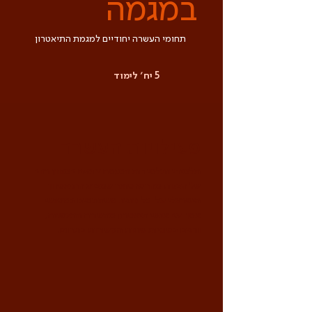
במגמה
תחומי העשרה יחודיים למגמת התיאטרון
5 יח׳ לימוד
פעילויות העשרה
תלמידי ותלמידות המגמה צופים במגוון רחב
של הצגות מהרפרטואר שמציע התיאטרון
הישראלי על כל גווניו. משתתפים במפגשי
אמן עם אנשי תיאטרון מהשורה הראשונה,
ודנים בסוגיות שונות הקשורות בתחום.