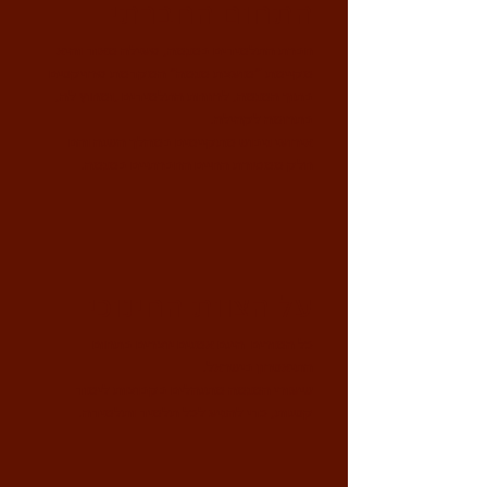
התחום החברתי
חברת התלמידים במגמה, פעילה מאוד והיא
מקיימת "מועצת מגמה" המקדמת פרויקטים
בתוך המגמה, לרווחת התלמידים ,ומחוץ לה,
בתרומה לקהילה.
אירועי גיבוש מתקיימים במהלך השנה והם
חלק ממסורת החיים החברתיים במגמה.​
על הצוות החינוכי
כל המורים הינם אמנים יוצרים בתחום
התיאטרון בישראל.
שיעורי המגמה מתנהלים בקבוצות לימוד
קטנות, כדי להגיע לכל תלמיד ותלמידה.