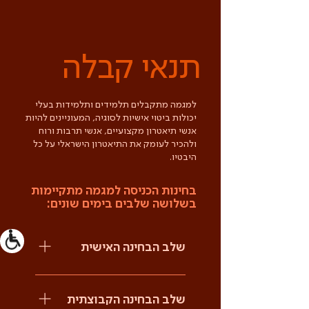
תנאי קבלה
למגמה מתקבלים תלמידים ותלמידות בעלי
יכולות ביטוי אישיות לסוגיה, המעוניינים להיות
אנשי תיאטרון מקצועיים, אנשי תרבות ורוח
ולהכיר לעומק את התיאטרון הישראלי על כל
היבטיו.
בחינות הכניסה למגמה מתקיימות
בשלושה שלבים בימים שונים:
שלב הבחינה האישית
בחינה אישית בפני שני בוחנים בה נבקש
להציג שני מונולוגים, מונולוג דרמטי
שלב הבחינה הקבוצתית