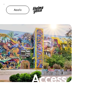
To
open
accessibility
Menu
Apply
please
press
ALT+0
Access
ibility
Statem