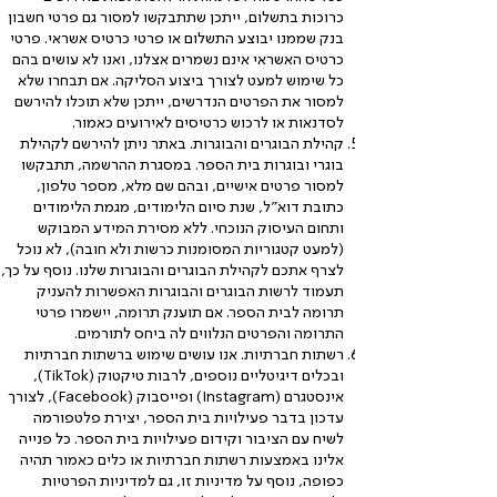
כרוכות בתשלום, ייתכן שתתבקשו למסור גם פרטי חשבון
בנק שממנו יבוצע התשלום או פרטי כרטיס אשראי. פרטי
כרטיס האשראי אינם נשמרים אצלנו, ואנו לא עושים בהם
כל שימוש למעט לצורך ביצוע הסליקה. אם תבחרו שלא
למסור את הפרטים הנדרשים, ייתכן שלא תוכלו להירשם
לסדנאות או לרכוש כרטיסים לאירועים כאמור.
קהילת הבוגרים והבוגרות. באתר ניתן להירשם לקהילת
בוגרי ובוגרות בית הספר. במסגרת ההרשמה, תתבקשו
למסור פרטים אישיים, ובהם שם מלא, מספר טלפון,
כתובת דוא"ל, שנת סיום הלימודים, מגמת הלימודים
ותחום העיסוק הנוכחי. ללא מסירת המידע המבוקש
(למעט קטגוריות המסומנות כרשות ולא חובה), לא נוכל
לצרף אתכם לקהילת הבוגרים והבוגרות שלנו. נוסף על כך,
תעמוד לרשות הבוגרים והבוגרות האפשרות להעניק
תרומה לבית הספר. אם תוענק תרומה, יישמרו פרטי
התרומה והפרטים הנלווים לה ביחס לתורמים.
רשתות חברתיות. אנו עושים שימוש ברשתות חברתיות
ובכלים דיגיטליים נוספים, לרבות טיקטוק (TikTok),
אינסטגרם (Instagram) ופייסבוק (Facebook), לצורך
עדכון בדבר פעילויות בית הספר, יצירת פלטפורמה
לשיח עם הציבור וקידום פעילויות בית הספר. כל פנייה
אלינו באמצעות רשתות חברתיות או כלים כאמור תהיה
כפופה, נוסף על מדיניות זו, גם למדיניות הפרטיות