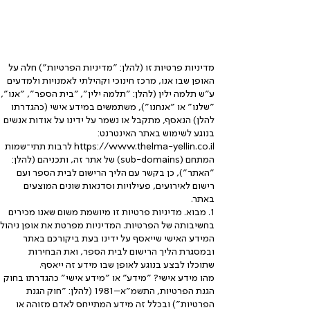
ent
מדיניות פרטיות זו (להלן: "מדיניות הפרטיות") חלה על
האופן שבו אנו, מרכז חינוכי וקהילתי לאמנויות ולמדעים
ע"ש תלמה ילין (להלן: "תלמה ילין", "בית הספר", "אנו",
"שלנו" או "אנחנו"), משתמשים במידע אישי (כהגדרתו
להלן) הנאסף, מתקבל או נשמר על ידינו על אודות אנשים
בנוגע לשימוש באתר האינטרנט:
https://www.thelma-yellin.co.il
לרבות תתי־שמות
המתחם (sub-domains) של אתר זה, ותכניהם (להלן:
"האתר"), כן בקשר עם הליך הרישום לבית הספר ועם
רישום לאירועים, פעילויות וסדנאות שונים המוצעים
באתר.
1. מבוא. מדיניות פרטיות זו מיושמת משום שאנו מכירים
בחשיבותה של הפרטיות. המדיניות מפרטת את אופן ניהול
המידע האישי שייאסף על ידינו בעת ביקורכם באתר
ובמסגרת הליך הרישום לבית הספר, ואת הבחירות
שתוכלו לבצע בנוגע לאופן שבו מידע זה ייאסף.
מהו מידע אישי? "מידע" או "מידע אישי" כהגדרתו בחוק
הגנת הפרטיות, התשמ"א–1981 (להלן: "חוק הגנת
הפרטיות") ובכלל זה מידע המתייחס לאדם מזוהה או