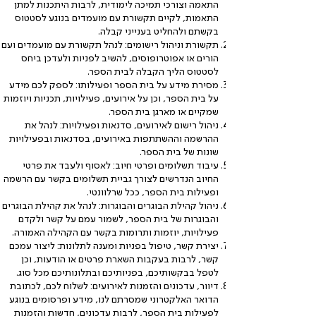
התאמה וצורכי תמיכה לימודית, לרבות היתכנות למתן
התאמות, לקיים תקשורת עם מועמדים בנוגע לסטטוס
בקשתם ולהחליט בענייני קבלה.
תקשורת וניהול רישומים: לנהל תקשורת עם מועמדים ועם
הורים או אפוטרופוסים, להשיב לפניות ולעדכן ביחס
לסטטוס הליך הקבלה לבית הספר.
מסירת מידע על בית הספר ופעילותו: לספק לכם מידע
על בית הספר, וכן על אירועים, פעילויות, תכניות ויוזמות
שמקיים או מארגן בית הספר.
ניהול רישום לאירועים, סדנאות ופעילויות: לנהל את
ההרשמה וההשתתפות באירועים, בסדנאות ובפעילויות
שונות של בית הספר.
עיבוד תשלומים ופרטי חיוב: לאסוף ולעבד את פרטי
החיוב הנדרשים לצורך גביית תשלומים בקשר עם הרשמה
ופעילות בית הספר, ככל שרלוונטי.
ניהול קהילת הבוגרים והבוגרות: לנהל את קהילת הבוגרים
והבוגרות של בית הספר, לשמור עמם על קשר ולקדם
פעילויות, יוזמות ותרומות בקשר עם הקהילה האמורה.
יצירת קשר, טיפול בפניות ומענה לתלונות: ליצור עמכם
קשר, לרבות בעקבות השארת פרטים או הודעות, וכן
לטפל בבקשותיכם, בפניותיכם ובתלונותיכם מכל סוג.
דיוור, עדכונים והזמנות לאירועים: לשלוח לכם, לכתובת
הדואר האלקטרוני שמסרתם לנו, מידע ופרסומים בנוגע
לפעילות בית הספר, לרבות עדכונים, חדשות והזמנות