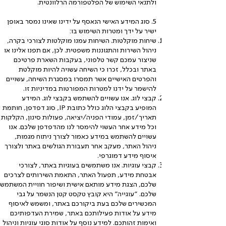
ולתנאי השימוש של הפלטפורמה הרלוונטית.
5. סוג המידע האישי הנאסף על ידינו שאינו נמסר באופן
ישיר על ידך ומטרות השימוש בו:
שיחות מוקלטות. השיחות עמנו מוקלטות לצורכי בקרה,
ניהול השירות והתגוננות משפטית. לכן, אם תפנו אלינו או
שניצור עמכם קשר טלפוני, בעקבות השארת פרטיכם
באתר ובכלל, זכרו כי השיחה עשויה להיות מוקלטת
והפרטים האישיים אשר תמסרו במסגרת השיחה, עשויים
להישמר על ידנו למטרות המפורטות במדיניות זו.
קבצי לוג. אנו עשויים להשתמש בקבצי לוג. המידע
המופיע בקבצי הלוג כולל כתובת IP, סוג דפדפן, חותמת
תאריך/זמן, עמודי הפניה/יציאה, פעולות סינון, הקלקות
וכל מידע אחר העשוי להימסר לנו מהדפדפן שלכם. אנו
עשויים להשתמש במידע כאמור לצורך ניתוח מגמות,
ניהול האתר, מעקב אחר תעבורת הגולשים באתר ולצורך
איסוף מידע דמוגרפי.
קבצי עוגיות. אנו משתמשים בעוגיות באתר, לצורכי
אבטחת מידע, תפעול האתר, התאמת השירותים לצרכים
שלכם, הצגת מידע מותאם אישית ושיפור חוויית המשתמש
שלכם. "עוגייה" היא קובץ טקסט קטן הנשמר על גבי
המכשירים שלכם בעת ביקורכם באתר, ומשמש לאיסוף
מידע על אודות פעילותכם באתר, שמירת העדפותיכם
ואימות זהותכם. למידע נוסף על אודות סוגי עוגיות וניהול