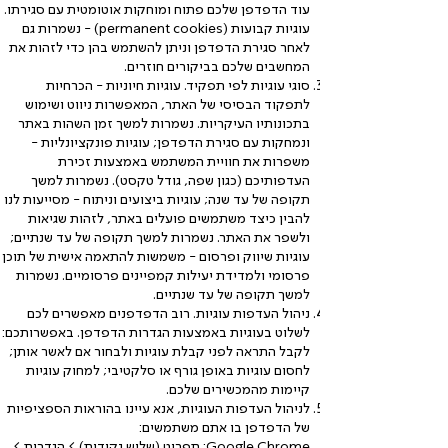
עוד הדפדפן שלכם פתוח ומוחקות אוטומטית עם סגירתו.
עוגיות קבועות (permanent cookies) - נשמרות גם
לאחר סגירת הדפדפן וניתן להשתמש בהן כדי לזהות את
המחשבים שלכם בביקורים חוזרים.
סוגי עוגיות לפי תפקיד. עוגיות חיוניות - הכרחיות
לתפקוד הבסיסי של האתר, המאפשרות ניווט ושימוש
בתכונותיו העיקריות. נשמרות למשך זמן השהות באתר
ונמחקות עם סגירת הדפדפן; עוגיות פונקציונליות -
משפרות את חוויית המשתמש באמצעות זכירת
העדפותיכם (כגון שפה, גודל טקסט). נשמרות למשך
תקופה של עד שנה; עוגיות ביצועים וניתוח - מסייעות לנו
להבין כיצד משתמשים פועלים באתר, לזהות שגיאות
ולשפר את האתר. נשמרות למשך תקופה של עד שנתיים;
עוגיות שיווק ופרסום - משמשות להתאמה אישית של תוכן
פרסומי ולמדידת יעילות קמפיינים פרסומיים. נשמרות
למשך תקופה של עד שנתיים.
ניהול העדפות עוגיות. רוב הדפדפנים מאפשרים לכם
לשלוט בעוגיות באמצעות הגדרות הדפדפן. באפשרותכם:
לקבל התראה לפני קבלת עוגיות ולבחור אם לאשר אותן;
לחסום עוגיות באופן גורף או סלקטיבי; למחוק עוגיות
קיימות מהמכשירים שלכם.
לניהול העדפות העוגיות, אנא עיינו בהוראות הספציפיות
של הדפדפן בו אתם משתמשים:
Google Chrome: תפריט (שלוש נקודות) > הגדרות >