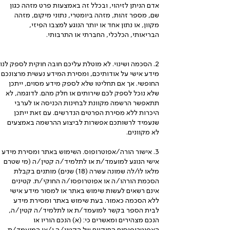
אדם הניתן לזיהוי, ובכלל זה באמצעות פרט מזהה כגון
שם, מספר זהות, מזהה ביומטרי, נתוני מיקום, מזהה
מקוון, או נתון אחד או יותר הנוגע למצבו הפיזי,
הבריאותי, הכלכלי, החברתי או התרבותי.
2. הסכמה ושינוי. לא מוטלת עליכם חובה חוקית לספק לנו
מידע אישי על אודותיכם, ומסירת המידע נעשית מרצונכם
החופשי. אך אם תחליטו שלא לספק מידע מסוים, ייתכן
שלא נוכל לספק לכם שירותים או חלק מהם. לדוגמה, לא
תתאפשר הרשמה מקוונת לבחינות הכניסה או לערבי
היכרות ללא מסירת הפרטים הנדרשים. עם זאת ייתכן
שנעמיד לרשותכם אפשרות לביצוע ההרשמה באמצעים
לא מקוונים.
3. אישור הורה/אפוטרופוס. השימוש באתר ומסירת מידע
אישי הנוגע למועמד/ת או לתלמיד/ה קטין/ה (מי שטרם
מלאו לו/לה שמונה עשרה (18) שנים) מותנים בקבלת
הסכמת הורהו/ה או אפוטרופסו/ה החוקי/ת. קטינים
אינם רשאים לעשות שימוש באתר או למסור מידע אישי
ללא הסכמה כאמור. בעת שימוש באתר ומסירת מידע
לבית הספר בקשר למועמד/ת או לתלמיד/ה קטין/ה,
הנכם מצהירים ומאשרים כי: (א) הנכם הוריו או
האפוטרופוסים החוקיים של הקטין/ה ו/או המועמד/ת,