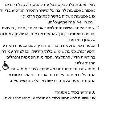
לאירועים. תוכלו לבקש בכל עת להפסיק לקבל דיוורים
כאמור באמצעות לחיצה על קישור ההסרה המופיע בדיוור
או באמצעות משלוח בקשה לכתובת הדוא"ל:
.
info@thelma-yellin.co.il
שיפור האתר והשירותים: לשפר את האתר, תכניו, ביצועיו
וחוויית השימוש בו, וכן להתאים את אופן הפעלתו למטרות
שלשמן הוא נועד.
אבטחת מידע ועמידה בדרישות דין: לשם אבטחת המידע
והמערכות, מניעת שימוש בלתי מורשה, וכן לצורך עמידה
בהוראות הדין, הרגולציה, המדיניות הפנימית והנהלים
החלים עלינו.
מימוש זכויות והתגוננות משפטית: לצורך מימוש זכויותינו,
הגנה על זכויותינו ועל זכויות אחרים, וניהול, ביסוס או
התגוננות מפני טענות, דרישות או הליכים משפטיים.
8. שימוש במידע אנונימי
אנו עשויים להשתמש במידע אנונימי או סטטיסטי (שאינו
מאפשר זיהוי של משתמש יחיד), כגון מידע מצטבר אשר
נצבר או הופק על ידינו כתוצאה משימוש באתר, כולל
לשתפו עם צדדים שלישיים.
9. אופן שיתוף המידע האישי על ידינו
מלבד האמור לעיל, אנו לא נעביר את המידע שמסרתם לנו