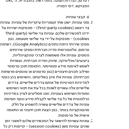
דפדפן, הגדרות תצוגה; נתוני רשת: כתובת IP, ה־URL
המבוקש, דפי הפניה.
6. קבצי עוגיות.
סוגי עוגיות. ישנן שתי קטגוריות עיקריות של עוגיות: עוגיות
צד ראשון (First-party cookies) - מונפקות ישירות על
ידינו למכשירים שלכם. עוגיות צד שלישי (Third-party
cookies) - מונפקות על ידי צד שלישי מטעמנו, כגון
ספקי שירותי ניתוח נתונים (Google Analytics), רשתות
פרסום, פלטפורמות מדיה חברתית וספקי שירותים
נוספים. עוגיות אלו משמשות לצרכי פונקציונליות,
ביצועים/אנליטיקה, שיווק ומדיה חברתית, ועשויות
לשמש לאיסוף מידע סטטיסטי, התאמת תוכן פרסומי
ושילוב תכנים חיצוניים (כגון סרטונים או פוסטים מרשתות
חברתיות). עוגיות אלו אינן בשליטתנו, והשימוש בהן כפוף
למדיניות הפרטיות של אותם צדדים שלישיים. צדדים
שלישיים אלה עשויים לשנות בכל עת את תנאי השימוש
ומטרות השימוש בעוגיות, ואנו ממליצים לעיין במדיניות
הרלוונטית של כל צד שלישי לקבלת מידע נוסף. חסימת
עוגיות של צדדים שלישיים עשויה להשפיע על חלק
מהפונקציות באתר, כגון הצגת תוכן חיצוני או התאמה
אישית של פרסומות.
עוגיות עשויות להישאר על המכשירים שלכם למשכי זמן
שונים: עוגיות סשן (session cookies) - קיימות רק כל