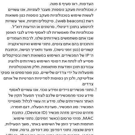
העדפות, ראו סעיף 6 מטה.
טכנולוגיות מעקב נוספות: מעבר לעוגיות, אנו עשויים
לעשות שימוש בטכנולוגיות מעקב נוספות כגון משואות
רשת (web beacons), פיקסלים ותגיות, אשר עשויות
להיטמע בתוכן דיגיטלי, סרטונים או הודעות דוא"ל.
טכנולוגיות אלו מאפשרות לנו לאסוף מידע לגבי האופן
שבו אתם משתמשים בשירותים שלנו, לרבות העמודים
והתכנים בהם אתם צופים, נתוני שימוש ואינטראקציה
קשורים (כגון זמני גישה), מועד ותאריך הגישה, וכתובת
ה־IP של המכשירים. השימוש במשואות רשת ובפיקסלים
מסייע לנו לנתח את דפוסי השימוש בשירותים ולהציג
עבורכם תוכן ומודעות מותאמות. חלק מהטכנולוגיות
מופעלות על ידי צדדים שלישיים, כגון מפרסמים או ספקי
אנליטיקה, ולכן הן כפופות למדיניות הפרטיות של אותם
צדדים.
נתוני מכשירים ניידים ומידע טכני. אנו עשויים לאסוף
מידע טכני מהמכשירים שלכם לצורך תפעול תקין של
האתר והשירותים שלנו. מידע זה עשוי לכלול: מאפייני
המכשיר: סוג המכשיר, מערכת הפעלה, דגם חומרה;
מזהים טכניים: מזהה מכשיר (Device ID), כתובת
MAC, מזהי פרסום (כאשר זמינים); נתוני שימוש:
חותמות תאריך וזמן של השימוש באתר, משך הפעילות,
דפים שנצפו; נתוני דפדפן: סוג דפדפן, גרסה, שפת