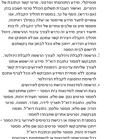
מוסיקלי, מידע התנהגותי ופדגוגי, פרטי קשר וכתובת של
ההורים, ואישור העברת תשלום הכולל פרטי חשבון בנק
(אם נדרש). נוסף על כך, במסגרת תהליך הקבלה, אנו
עשויים לתעד מידע שיימסר או יעלה במהלך ראיונות,
מפגשי מיון או שלבים אחרים של הליך הקבלה, לרבות
תיעוד ראיון. מידע זה נדרש לצורך עיבוד ההרשמה, ניהול
תהליך הקבלה ויצירת קשר עמכם. אם לא תספקו את
המידע הנדרש, ייתכן שלא נוכל לבחון את בקשתכם
לרישום לבית הספר.
הרשמה לקבלת ניוזלטר. לצורך הרשמה לקבלת ניוזלטר,
תתבקשו למסור כתובת דוא"ל. מידע זה ישמש אותנו
לצורך שליחת עדכונים, הזמנות לאירועים ויצירת קשר
עמכם. ללא מסירת המידע המבוקש לא נוכל לצרף אתכם
לרשימת התפוצה לקבלת הניוזלטר.
הרשמה לסדנאות ורכישת כרטיסים לאירועים.
בעת הרשמה לסדנאות בית הספר - ייתכן שתתבקשו
למסור פרטים כגון: שם מלא, מספר תעודת זהות, מספר
טלפון, כתובת דוא"ל תאריך לידה, מגדר, תמונה, פרטי
הורה: שם מלא; מספר טלפון; כתובת דוא"ל, מגמה
מבוקשת, ופרטים אחרים שתבחרו למסור.
במסגרת הרשמה או רכישת כרטיסים לאירועי בית הספר -
ייתכן שתתבקשו למסור פרטים כגון שם מלא, מספר
תעודת זהות, מספר טלפון וכתובת דוא"ל.
ככל שההרשמה לסדנאות או להשתתפות באירועים