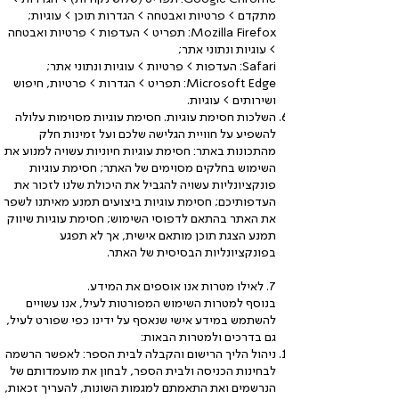
מתקדם > פרטיות ואבטחה > הגדרות תוכן > עוגיות;
Mozilla Firefox: תפריט > העדפות > פרטיות ואבטחה
> עוגיות ונתוני אתר;
Safari: העדפות > פרטיות > עוגיות ונתוני אתר;
Microsoft Edge: תפריט > הגדרות > פרטיות, חיפוש
ושירותים > עוגיות.
השלכות חסימת עוגיות. חסימת עוגיות מסוימות עלולה
להשפיע על חוויית הגלישה שלכם ועל זמינות חלק
מהתכונות באתר: חסימת עוגיות חיוניות עשויה למנוע את
השימוש בחלקים מסוימים של האתר; חסימת עוגיות
פונקציונליות עשויה להגביל את היכולת שלנו לזכור את
העדפותיכם; חסימת עוגיות ביצועים תמנע מאיתנו לשפר
את האתר בהתאם לדפוסי השימוש; חסימת עוגיות שיווק
תמנע הצגת תוכן מותאם אישית, אך לא תפגע
בפונקציונליות הבסיסית של האתר.
7. לאילו מטרות אנו אוספים את המידע.
בנוסף למטרות השימוש המפורטות לעיל, אנו עשויים
להשתמש במידע אישי שנאסף על ידינו כפי שפורט לעיל,
גם בדרכים ולמטרות הבאות:
ניהול הליך הרישום והקבלה לבית הספר: לאפשר הרשמה
לבחינות הכניסה ולבית הספר, לבחון את מועמדותם של
הנרשמים ואת התאמתם למגמות השונות, להעריך זכאות,