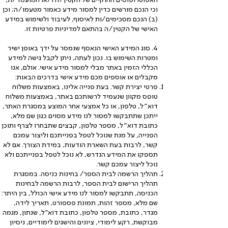
וכי הנכם מורשים כדין למסור מידע כאמור מטעמו/ה; וכן
(ב) הנכם מסכימים/ות לאיסוף, לעיבוד ולשימוש במידע
האישי של הקטין/ה בהתאם למדיניות פרטיות זו.
4. סוג המידע האישי הנאסף שנמסר על ידך באופן ישיר
ומטרות השימוש בו. נכון לעתה, ניתן לקבל גישה למידע
הכללי הזמין באתר מבלי למסור מידע אישי. אולם, אנו
מקבלים או אוספים מכם מידע אישי בדרכים הבאות:
פרטי יצירת קשר. בעת פנייה אלינו, באמצעות משלוח
טופס מקוון שנעמיד לרשותכם באתר, באמצעות משלוח
דוא״ל, טלפון, או כל אמצעי אחר המוצע במסגרת האתר,
ייתכן שתתבקשו למסור לנו מידע מסוים כגון שם מלא,
כתובת דוא״ל, מספר טלפון, קבצים שתבחרו לצרף ותוכן
הפנייה, על מנת שנוכל לטפל בפנייתכם וליצור עמכם
קשר, לרבות בעת השארת הודעות, במידת הצורך. אם לא
תספקו את המידע הנדרש, לא נוכל לטפל בפנייתכם ולא
נוכל ליצור עמכם קשר.
תהליך הרשמה לבית הספר/ בחינות כניסה. במסגרת
תהליך הרישום לבית הספר, לרבות הרשמה לבחינות
הכניסה, תתבקשו למסור לנו מידע אישי הכולל, בין היתר:
שם מלא, מספר זהות, תמונת פספורט, תאריך לידה,
מגדר, כתובת, מספר טלפון, כתובת דוא"ל, שנתון, מגמה
מבוקשת, רקע לימודי, ציונים והישגים לימודיים, ניסיון