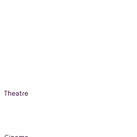
assical music
Jazz music
Production
אומנות חזותי
Theatre
Dance