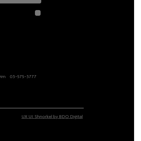
לחיצה על שליח
בהתאם ל
מדיני
ayim
/
03-575-3777
/
UX UI: Shnorkel by BDO Digital