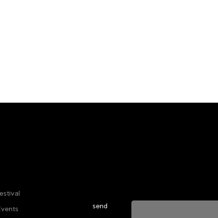
לין
אות
Sign up for our newsletter to stay u
everything happening at Telma. We 
estival
send
Events