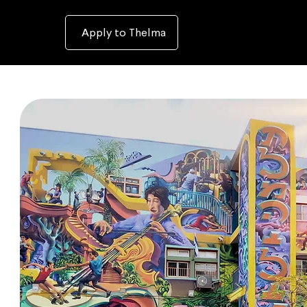
To
open
accessibility
Menu
Apply to Thelma
please
press
ALT+0