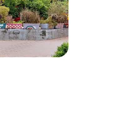
אתר
ת