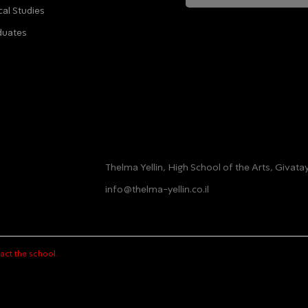
cal Studies
ה מאשרת שהמידע שנמסר כאן יישמר וישמש אותנו
duates
ות הפרטיות
Thelma Yellin, High School of the Arts, Givat
info@thelma-yellin.co.il
act the school.