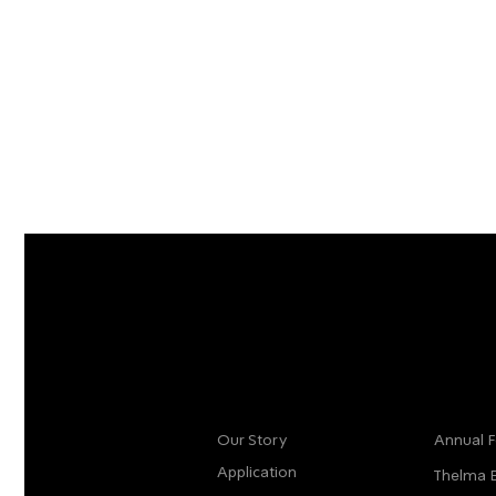
More info
Main
Our Story
Annual F
Application
Thelma 