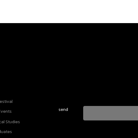
Sign up for our newsletter to stay u
everything happening at Telma. We 
estival
send
Events
cal Studies
ה מאשרת שהמידע שנמסר כאן יישמר וישמש אותנו
duates
ות הפרטיות