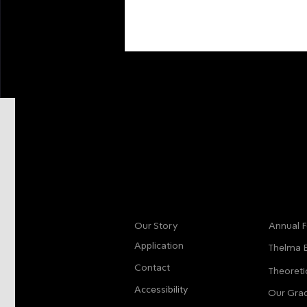
More info
Main
Our Story
Annual F
Application
Thelma 
Contact
Theoreti
Accessibility
Our Gra