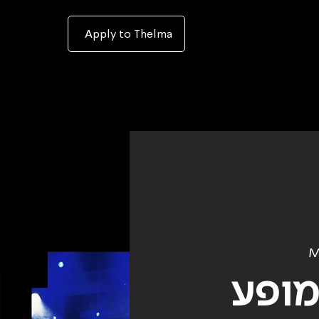
To
open
accessibility
Menu
Apply to Thelma
please
press
ALT+0
M
מופע