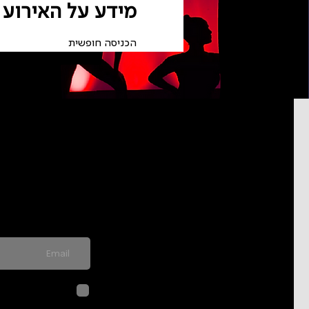
מידע על האירוע
הכניסה חופשית
pdated on
never send spam
לחיצה על שליח
בהתאם ל
מדיני