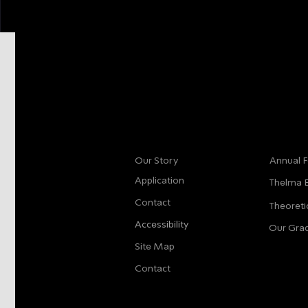
More info
Main
Our Story
Annual F
Application
Thelma 
Contact
Theoreti
Accessibility
Our Gra
Site Map
Contact