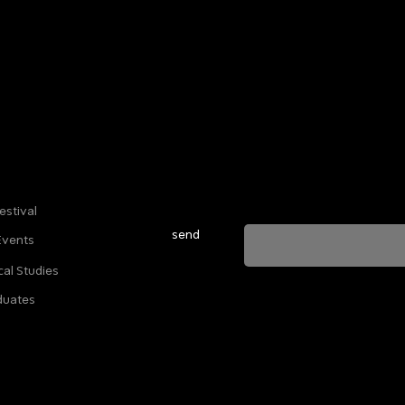
Sign up for our newsletter to stay u
everything happening at Telma. We 
estival
send
Events
cal Studies
ה מאשרת שהמידע שנמסר כאן יישמר וישמש אותנו
duates
ות הפרטיות