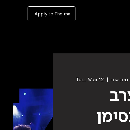
To
open
accessibility
Menu
Apply to Thelma
please
press
ALT+0
Tue, Mar 12
  |  
רב
סימן