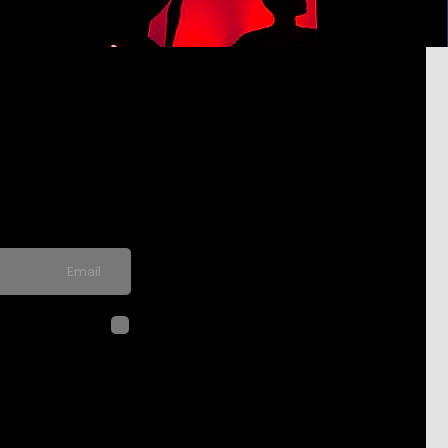
pdated on
never send spam
לחיצה על שליח
בהתאם ל
מדיני