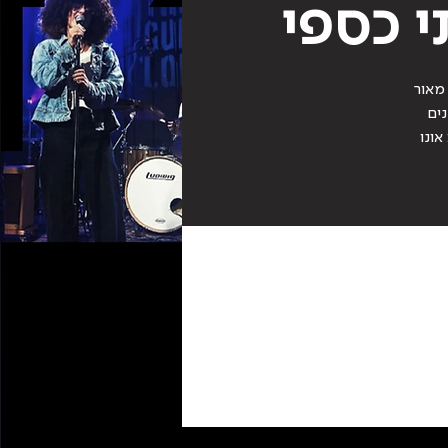
י כספי
מאור.
ם.