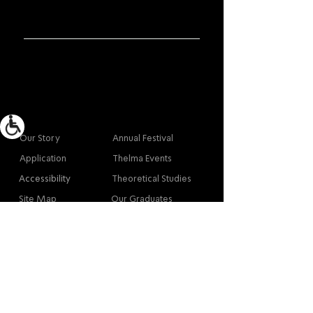
More info
Main
Our Story
Annual Festival
Application
Thelma Events
Accessibility
Theoretical Studies
Site Map
Our Graduates
Contact
Contact
Contact