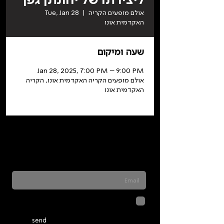
אולם מופעים הקריה
  |  
Tue, Jan 28
האקדמית אונו
שעה ומיקום
Jan 28, 2025, 7:00 PM – 9:00 PM
אולם מופעים הקריה האקדמית אונו, הקריה
האקדמית אונו
Sign up for our newsletter to stay updated
on everything happening at Telma. We
never send spam
לחיצה על שליחה מאשרת שהמידע
שנמסר כאן יישמר וישמש אותנו
בהתאם ל
מדיניות הפרטיות
send