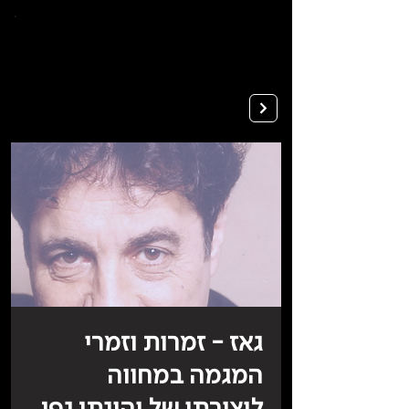
To
open
accessibility
Menu
Apply
please
press
ALT+0
גאז - זמרות וזמרי
המגמה במחווה
ליצירתו של יהונתן גפן