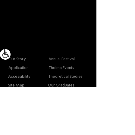
More info
Main
Our Story
Annual Festival
Application
Thelma Events
Accessibility
Theoretical Studies
Site Map
Our Graduates
Contact
Contact
Contact