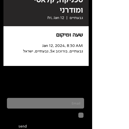
ומודרני
גבעתיים
  |  
Fri, Jan 12
שעה ומיקום
Jan 12, 2024, 8:30 AM
גבעתיים, בורוכוב א5, גבעתיים, ישראל
Sign up for our newsletter to stay updated
on everything happening at Telma. We
never send spam
לחיצה על שליחה מאשרת שהמידע
שנמסר כאן יישמר וישמש אותנו
בהתאם ל
מדיניות הפרטיות
send