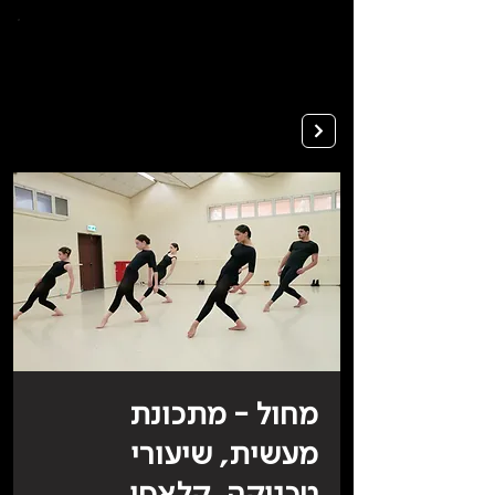
To
open
accessibility
Menu
Apply
please
press
ALT+0
מחול - מתכונת
מעשית, שיעורי
טכניקה, קלאסי