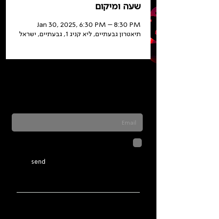
שעה ומיקום
Jan 30, 2025, 6:30 PM – 8:30 PM
תיאטרון גבעתיים, ליא קניג 1, גבעתיים, ישראל
Sign up for our newsletter to stay updated
on everything happening at Telma. We
never send spam
לחיצה על שליחה מאשרת שהמידע
שנמסר כאן יישמר וישמש אותנו
בהתאם ל
מדיניות הפרטיות
send