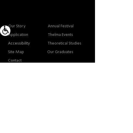
More info
Main
Our Story
Annual Festival
Application
Thelma Events
Accessibility
Theoretical Studies
Site Map
Our Graduates
Contact
Contact
Contact
Thelma Yellin, High School of the Arts,
Givatayim
/
03-575-3777
/