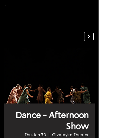
To
open
accessibility
Menu
Apply
please
press
ALT+0
Dance - Afternoon
Show
Thu, Jan 30
  |  
Givatayim Theater