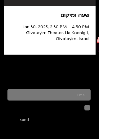
שעה ומיקום
Jan 30, 2025, 2:30 PM – 4:30 PM
Givatayim Theater, Lia Koenig 1,
Givatayim, Israel
Sign up for our newsletter to stay updated
on everything happening at Telma. We
never send spam
לחיצה על שליחה מאשרת שהמידע
שנמסר כאן יישמר וישמש אותנו
בהתאם ל
מדיניות הפרטיות
send