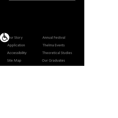
More info
Main
Our Story
Annual Festival
Application
Thelma Events
Accessibility
Theoretical Studies
Site Map
Our Graduates
Contact
Contact
Contact