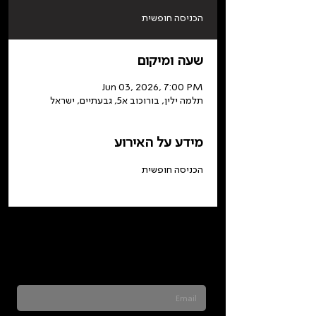
הכניסה חופשית
שעה ומיקום
Jun 03, 2026, 7:00 PM
תלמה ילין, בורוכוב א5, גבעתיים, ישראל
מידע על האירוע
הכניסה חופשית
Sign up for our newsletter to stay updated
on everything happening at Telma. We
never send spam