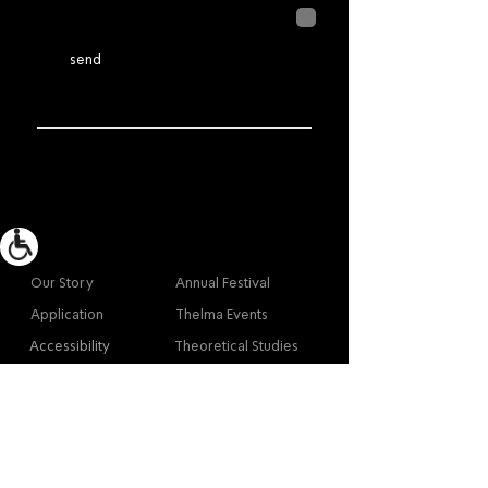
לחיצה על שליחה מאשרת שהמידע
שנמסר כאן יישמר וישמש אותנו
בהתאם ל
מדיניות הפרטיות
send
More info
Main
Our Story
Annual Festival
Application
Thelma Events
Accessibility
Theoretical Studies
Site Map
Our Graduates
Contact
Contact
Contact