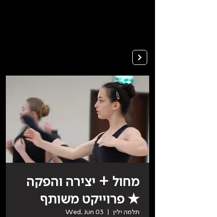
To
open
accessibility
Menu
Apply
please
press
ALT+0
מחול + יצירה והפקה
★ פרוייקט משותף
תלמה ילין
  |  
Wed, Jun 03