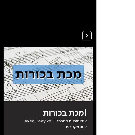
To
open
accessibility
Menu
Apply
please
press
ALT+0
מכת בכורות!
אודיטוריום המרכז
  |  
Wed, May 28
למוסיקה יפו