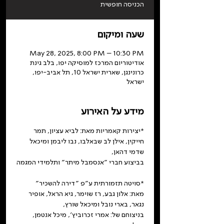
הכניסה חופשית
שעה ומיקום
May 28, 2025, 8:00 PM – 10:30 PM
אודיטוריום המרכז למוסיקה יפו, בלב גינת
כרונינגן, שארית ישראל 10, תל אביב-יפו,
ישראל
מידע על האירוע
*יצירות קאמריות מאת: לביא עציון, תמר 
חייקין, אילן לב שבאלבו, נבו ליבמן ומיכאל 
שדמי דהאן,
בביצוע חברי ״אנסמבל מיתר״ ותלמידי המגמה
*סויטה תזמורתית ע״פ ״דירה להשכיר״ 
מאת: אלון גבע, רז שוימר, גיא הראל, אופיר 
נגאר, בארי נובל ומיכאל שורץ,
בניצוחם של: אמרי זכרוביץ׳, מיכל אנטמן, 