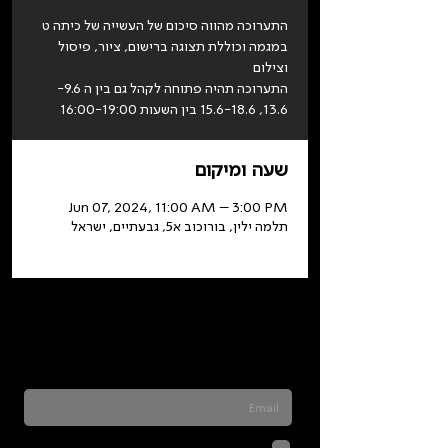
התערוכה מהווה סיכום של העשייה של כיתה ט
במגמה וכוללת תצוגה ברישום, ציור, פיסול
וצילום
התערוכה תהיה פתוחה לקהל גם בין ה 9.6-
13.6, 15.6-18.6 בין השעות 16:00-19:00
שעה ומיקום
Jun 07, 2024, 11:00 AM – 3:00 PM
תלמה ילין, בורוכוב א5, גבעתיים, ישראל
Sign up for our newsletter to stay updated
on everything happening at Telma. We
never send spam
לחיצה על שליחה מאשרת שהמידע