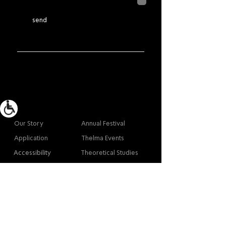
שנמסר כאן יישמר וישמש אותנו
בהתאם ל
מדיניות הפרטיות
send
More info
Main
Our Story
Annual Festival
Application
Thelma Events
Accessibility
Theoretical Studies
Site Map
Our Graduates
Contact
Contact
Contact