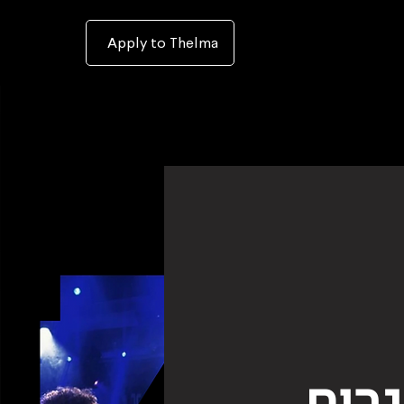
To
open
accessibility
Menu
Apply to Thelma
please
press
ALT+0
גרים