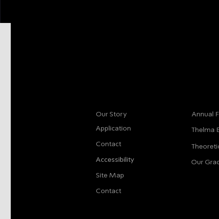
More info
Main
Our Story
Annual F
Application
Thelma 
Contact
Theoreti
Accessibility
Our Gra
Site Map
Contact