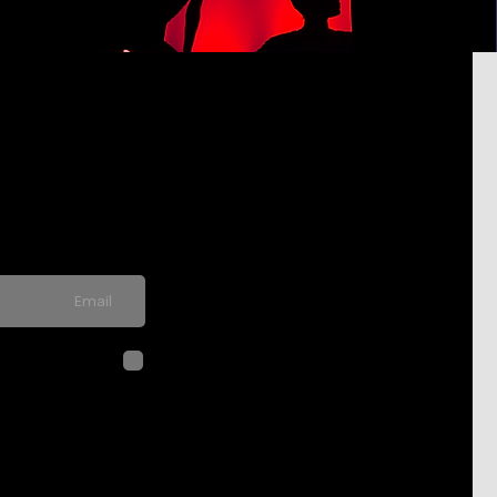
pdated on
never send spam
לחיצה על שליח
בהתאם ל
מדיני