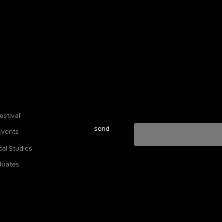
Sign up for our newsletter to stay u
everything happening at Telma. We 
estival
send
Events
cal Studies
ה מאשרת שהמידע שנמסר כאן יישמר וישמש אותנו
duates
ות הפרטיות