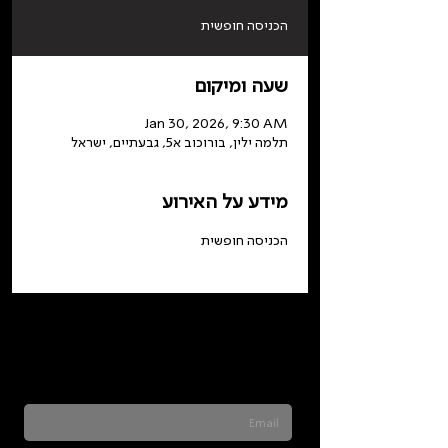
הכניסה חופשית
שעה ומיקום
Jan 30, 2026, 9:30 AM
תלמה ילין, בורוכוב א5, גבעתיים, ישראל
מידע על האירוע
הכניסה חופשית
Sign up for our newsletter to stay updated
on everything happening at Telma. We
never send spam