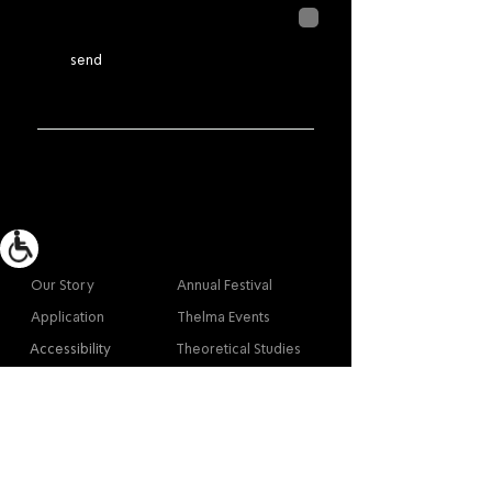
לחיצה על שליחה מאשרת שהמידע
שנמסר כאן יישמר וישמש אותנו
בהתאם ל
מדיניות הפרטיות
send
More info
Main
Our Story
Annual Festival
Application
Thelma Events
Accessibility
Theoretical Studies
Site Map
Our Graduates
Contact
Contact
Contact