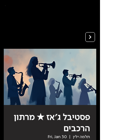
To
open
accessibility
Menu
Apply
please
press
ALT+0
פסטיבל ג׳אז ★ מרתון
הרכבים
תלמה ילין
  |  
Fri, Jan 30