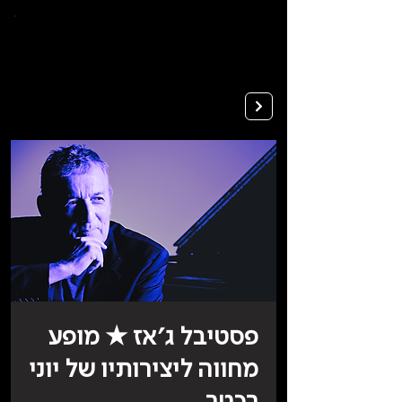
To
open
accessibility
Menu
Apply
please
press
ALT+0
פסטיבל ג׳אז ★ מופע
מחווה ליצירותיו של יוני
רכטר