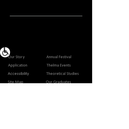
More info
Main
Our Story
Annual Festival
Application
Thelma Events
Accessibility
Theoretical Studies
Site Map
Our Graduates
Contact
Contact
Contact