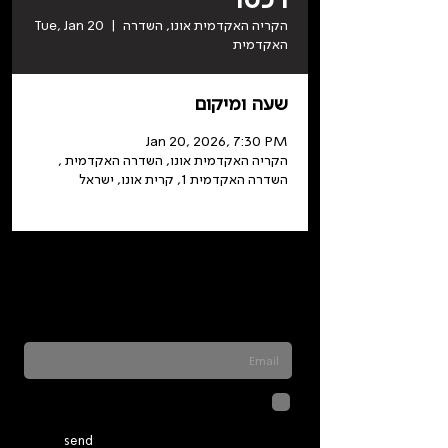
הקריה האקדמית אונו, השדרה
  |  
Tue, Jan 20
האקדמית
שעה ומיקום
Jan 20, 2026, 7:30 PM
הקריה האקדמית אונו, השדרה האקדמית ,
השדרה האקדמית 1, קרית אונו, ישראל
Sign up for our newsletter to stay updated
on everything happening at Telma. We
never send spam
לחיצה על שליחה מאשרת שהמידע
שנמסר כאן יישמר וישמש אותנו
בהתאם ל
מדיניות הפרטיות
send