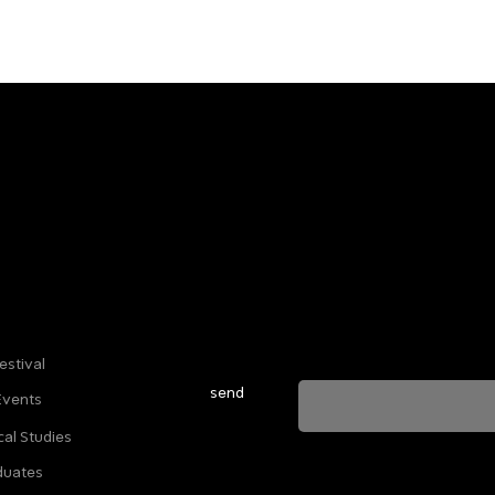
Sign up for our newsletter to stay u
everything happening at Telma. We 
estival
send
Events
cal Studies
ה מאשרת שהמידע שנמסר כאן יישמר וישמש אותנו
duates
ות הפרטיות