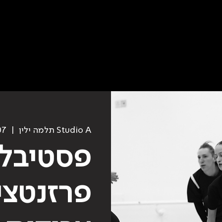
תלמה ילין Studio A
  |  
07
פסטיבל 
פרזנטצי