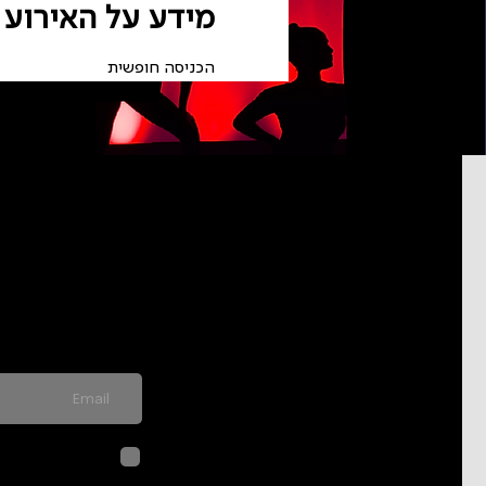
מידע על האירוע
הכניסה חופשית
pdated on
never send spam
לחיצה על שליח
בהתאם ל
מדיני