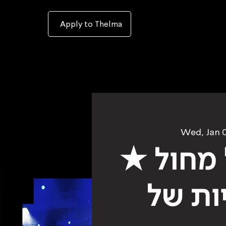
To
open
accessibility
Menu
Apply to Thelma
please
press
ALT+0
Wed, Jan 
מחול ★
ות של