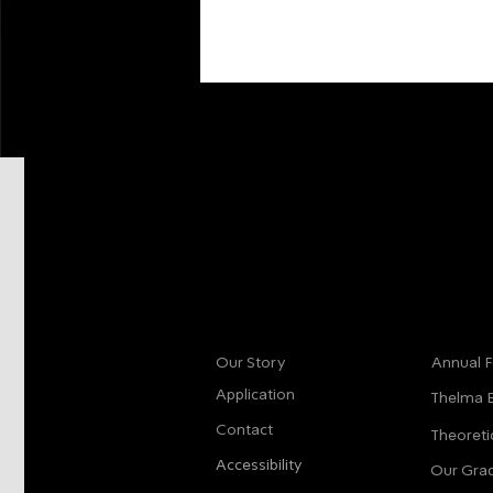
More info
Main
Our Story
Annual F
Application
Thelma 
Contact
Theoreti
Accessibility
Our Gra