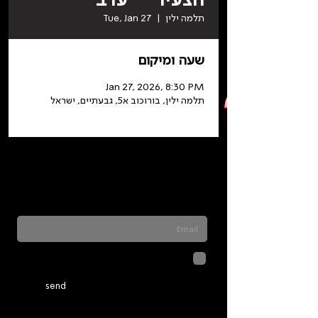
תלמה ילין
  |  
Tue, Jan 27
שעה ומיקום
Jan 27, 2026, 8:30 PM
תלמה ילין, בורוכוב א5, גבעתיים, ישראל
Sign up for our newsletter to stay updated
on everything happening at Telma. We
never send spam
לחיצה על שליחה מאשרת שהמידע
שנמסר כאן יישמר וישמש אותנו
בהתאם ל
מדיניות הפרטיות
send