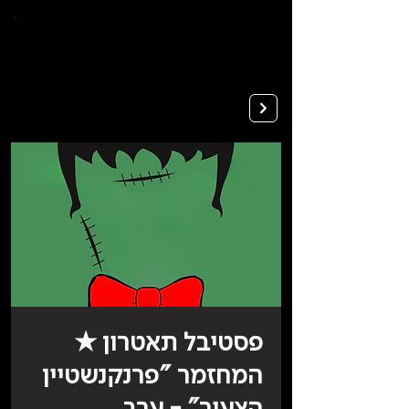
To
open
accessibility
Menu
Apply
please
press
ALT+0
פסטיבל תאטרון ★
המחזמר "פרנקנשטיין
הצעיר" - ערב