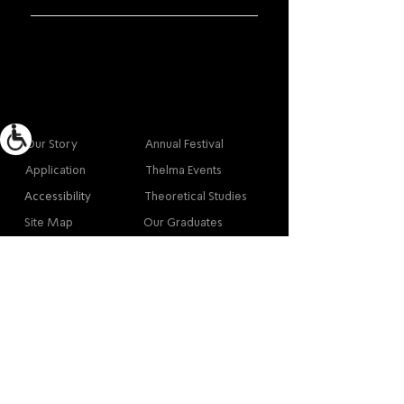
More info
Main
Our Story
Annual Festival
Application
Thelma Events
Accessibility
Theoretical Studies
Site Map
Our Graduates
Contact
Contact
Contact