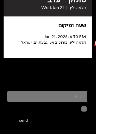
תלמה ילין
  |  
Wed, Jan 21
שעה ומיקום
Jan 21, 2026, 6:30 PM
תלמה ילין, בורוכוב א5, גבעתיים, ישראל
Sign up for our newsletter to stay updated
on everything happening at Telma. We
never send spam
לחיצה על שליחה מאשרת שהמידע
שנמסר כאן יישמר וישמש אותנו
בהתאם ל
מדיניות הפרטיות
send