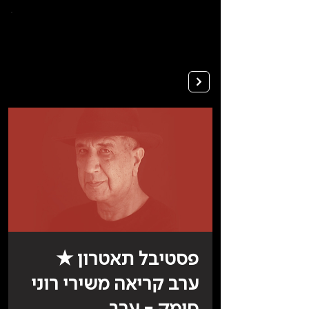
To
open
accessibility
Menu
Apply
please
press
ALT+0
פסטיבל תאטרון ★
ערב קריאה משירי רוני
סומק - ערב