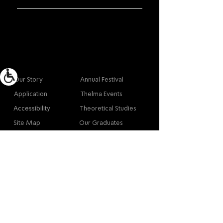
More info
Main
Our Story
Annual Festival
Application
Thelma Events
Accessibility
Theoretical Studies
Site Map
Our Graduates
Contact
Contact
Contact