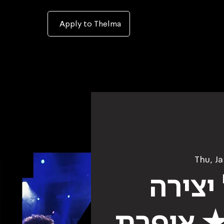
To
open
accessibility
Menu
Apply to Thelma
please
press
ALT+0
Thu, Ja
יצירה
★ אופרת