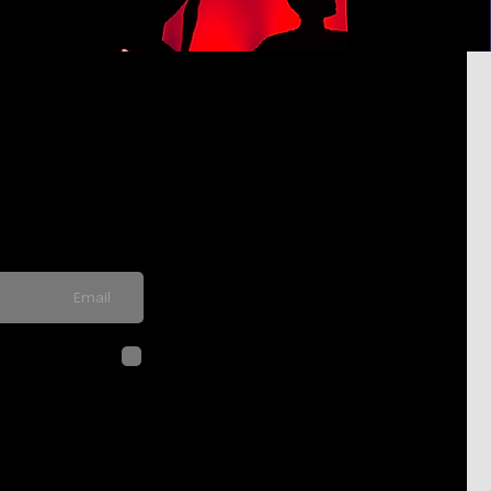
pdated on
never send spam
לחיצה על שליח
בהתאם ל
מדיני