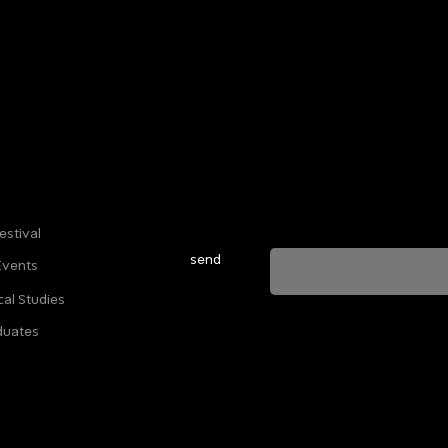
Sign up for our newsletter to stay u
everything happening at Telma. We 
estival
send
Events
cal Studies
ה מאשרת שהמידע שנמסר כאן יישמר וישמש אותנו
duates
ות הפרטיות