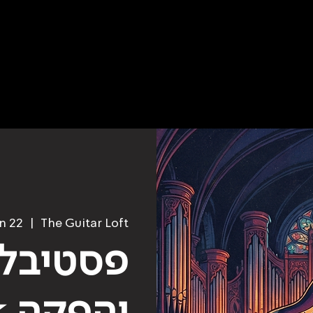
n 22
  |  
The Guitar Loft
פסטיבל 
והפקה 