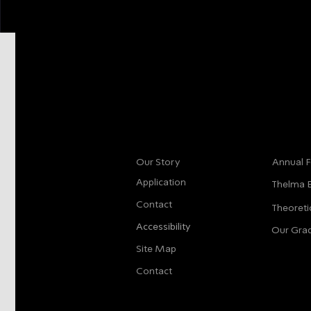
More info
Main
Our Story
Annual F
Application
Thelma 
Contact
Theoreti
Accessibility
Our Gra
Site Map
Contact