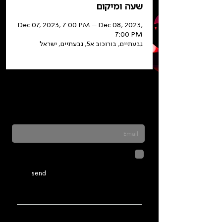
שעה ומיקום
Dec 07, 2023, 7:00 PM – Dec 08, 2023,
7:00 PM
גבעתיים, בורוכוב א5, גבעתיים, ישראל
Sign up for our newsletter to stay updated
on everything happening at Telma. We
never send spam
לחיצה על שליחה מאשרת שהמידע
שנמסר כאן יישמר וישמש אותנו
בהתאם ל
מדיניות הפרטיות
send