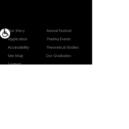
More info
Main
Our Story
Annual Festival
Application
Thelma Events
Accessibility
Theoretical Studies
Site Map
Our Graduates
Contact
Contact
Contact
Thelma Yellin, High School of the Arts,