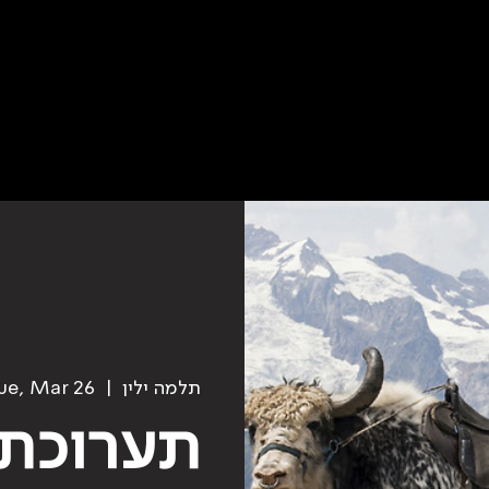
תלמה ילין
  |  
ue, Mar 26
תערוכת 