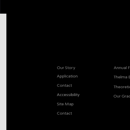
More info
Main
Our Story
Annual F
Application
Thelma 
Contact
Theoreti
Accessibility
Our Gra
Site Map
Contact