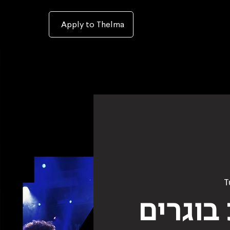
To
open
accessibility
Menu
Apply to Thelma
please
press
ALT+0
T
בוגרים