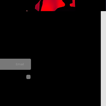
pdated on
never send spam
לחיצה על שליח
בהתאם ל
מדיני