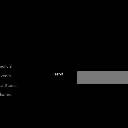
Sign up for our newsletter to stay u
everything happening at Telma. We 
estival
send
Events
cal Studies
ה מאשרת שהמידע שנמסר כאן יישמר וישמש אותנו
duates
ות הפרטיות