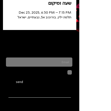
שעה ומיקום
Dec 23, 2025, 6:30 PM – 7:15 PM
תלמה ילין, בורוכוב א5, גבעתיים, ישראל
Sign up for our newsletter to stay updated
on everything happening at Telma. We
never send spam
לחיצה על שליחה מאשרת שהמידע
שנמסר כאן יישמר וישמש אותנו
בהתאם ל
מדיניות הפרטיות
send