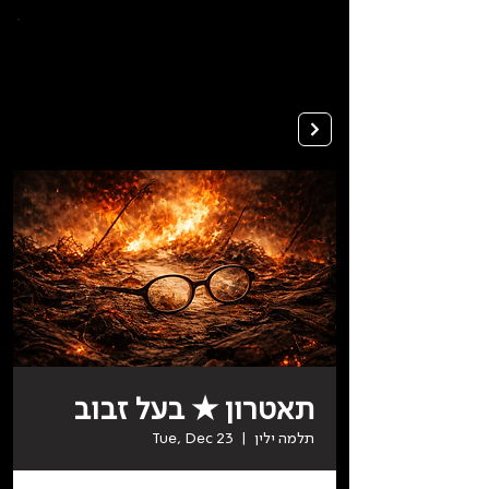
To
open
accessibility
Menu
Apply
please
press
ALT+0
תאטרון ★ בעל זבוב
תלמה ילין
  |  
Tue, Dec 23