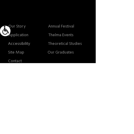
More info
Main
Our Story
Annual Festival
Application
Thelma Events
Accessibility
Theoretical Studies
Site Map
Our Graduates
Contact
Contact
Contact
Thelma Yellin, High School of the Arts,
Givatayim
/
03-575-3777
/