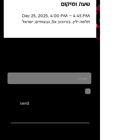
שעה ומיקום
Dec 25, 2025, 4:00 PM – 4:45 PM
תלמה ילין, בורוכוב א5, גבעתיים, ישראל
Sign up for our newsletter to stay updated
on everything happening at Telma. We
never send spam
לחיצה על שליחה מאשרת שהמידע
שנמסר כאן יישמר וישמש אותנו
בהתאם ל
מדיניות הפרטיות
send