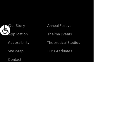
More info
Main
Our Story
Annual Festival
Application
Thelma Events
Accessibility
Theoretical Studies
Site Map
Our Graduates
Contact
Contact
Contact
Thelma Yellin, High School of the Arts,
Givatayim
/
03-575-3777
/