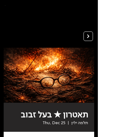
To
open
accessibility
Menu
Apply
please
press
ALT+0
תאטרון ★ בעל זבוב
תלמה ילין
  |  
Thu, Dec 25