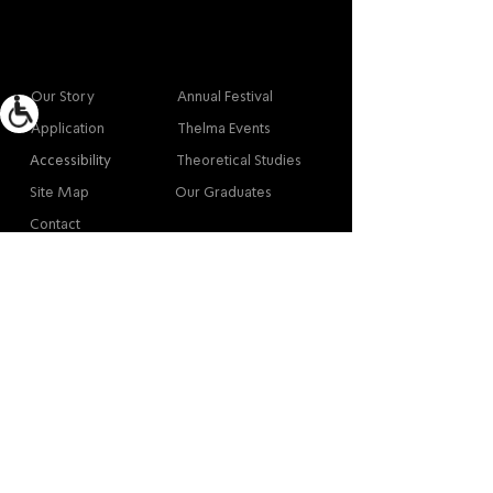
More info
Main
Our Story
Annual Festival
Application
Thelma Events
Accessibility
Theoretical Studies
Site Map
Our Graduates
Contact
Contact
Contact
Thelma Yellin, High School of the Arts,
Givatayim
/
03-575-3777
/