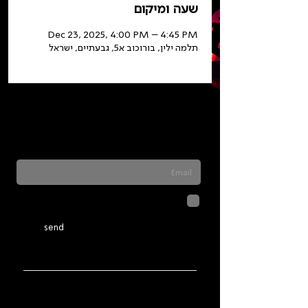
שעה ומיקום
Dec 23, 2025, 4:00 PM – 4:45 PM
תלמה ילין, בורוכוב א5, גבעתיים, ישראל
Sign up for our newsletter to stay updated
on everything happening at Telma. We
never send spam
לחיצה על שליחה מאשרת שהמידע
שנמסר כאן יישמר וישמש אותנו
בהתאם ל
מדיניות הפרטיות
send