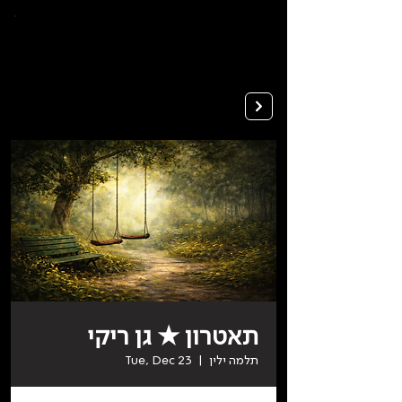
To
open
accessibility
Menu
Apply
please
press
ALT+0
תאטרון ★ גן ריקי
תלמה ילין
  |  
Tue, Dec 23