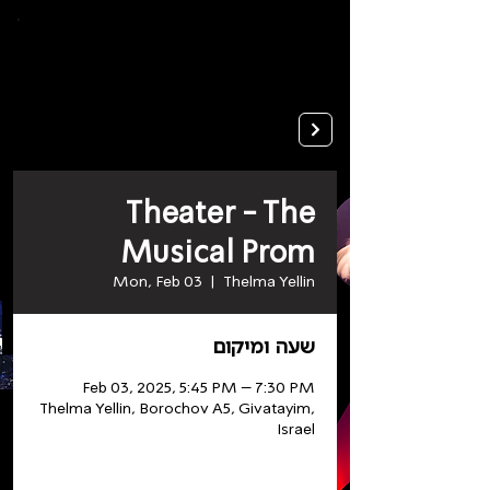
To
open
accessibility
Menu
Apply
please
press
ALT+0
Theater - The
Musical Prom
Mon, Feb 03
  |  
Thelma Yellin
שעה ומיקום
Feb 03, 2025, 5:45 PM – 7:30 PM
Thelma Yellin, Borochov A5, Givatayim,
Israel