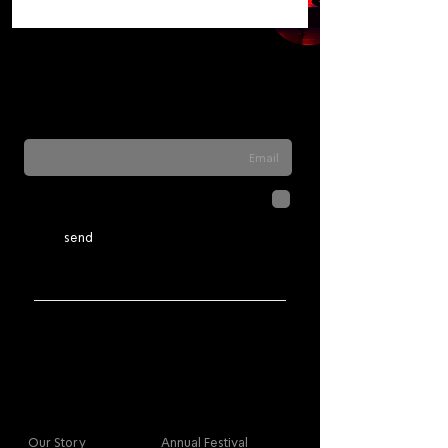
Sign up for our newsletter to stay updated
on everything happening at Telma. We
never send spam
לחיצה על שליחה מאשרת שהמידע
שנמסר כאן יישמר וישמש אותנו
בהתאם ל
מדיניות הפרטיות
send
More info
Main
Our Story
Annual Festival