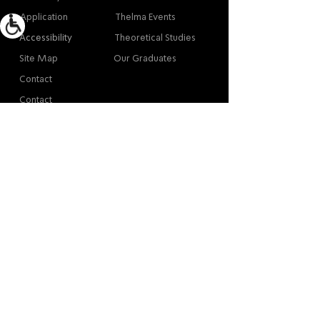
Application
Thelma Events
Accessibility
Theoretical Studies
Site Map
Our Graduates
Contact
Contact
Contact
Thelma Yellin, High School of the Arts,
Givatayim
/
03-575-3777
/
info@thelma-yellin.co.il
*Regarding copyright for images - please contact