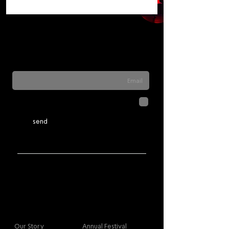
Sign up for our newsletter to stay updated
on everything happening at Telma. We
never send spam
לחיצה על שליחה מאשרת שהמידע
שנמסר כאן יישמר וישמש אותנו
בהתאם ל
מדיניות הפרטיות
send
More info
Main
Our Story
Annual Festival