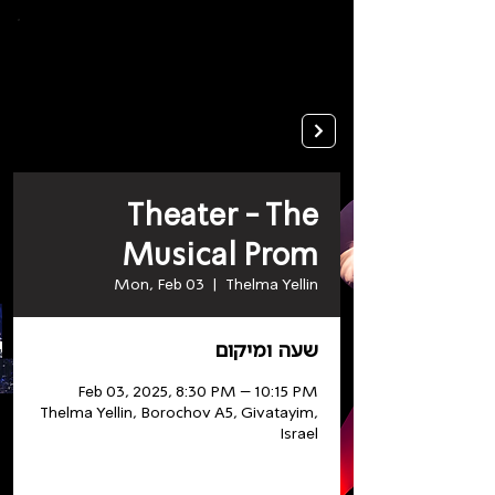
To
open
accessibility
Menu
Apply
please
press
ALT+0
Theater - The
Musical Prom
Mon, Feb 03
  |  
Thelma Yellin
שעה ומיקום
Feb 03, 2025, 8:30 PM – 10:15 PM
Thelma Yellin, Borochov A5, Givatayim,
Israel