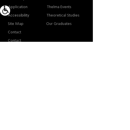
Application
Thelma Events
Accessibility
Theoretical Studies
Site Map
Our Graduates
Contact
Contact
Contact
Thelma Yellin, High School of the Arts,
Givatayim
/
03-575-3777
/
info@thelma-yellin.co.il
*Regarding copyright for images - please contact