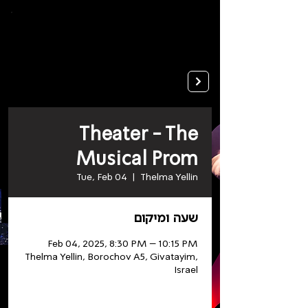
To
open
accessibility
Menu
Apply
please
press
ALT+0
Theater - The
Musical Prom
Tue, Feb 04
  |  
Thelma Yellin
שעה ומיקום
Feb 04, 2025, 8:30 PM – 10:15 PM
Thelma Yellin, Borochov A5, Givatayim,
Israel