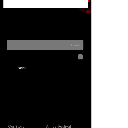
Sign up for our newsletter to stay updated
on everything happening at Telma. We
never send spam
לחיצה על שליחה מאשרת שהמידע
שנמסר כאן יישמר וישמש אותנו
בהתאם ל
מדיניות הפרטיות
send
More info
Main
Our Story
Annual Festival