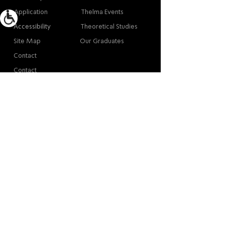
Application
Thelma Events
Accessibility
Theoretical Studies
Site Map
Our Graduates
Contact
Contact
Contact
Thelma Yellin, High School of the Arts,
Givatayim
/
03-575-3777
/
info@thelma-yellin.co.il
*Regarding copyright for images - please contact