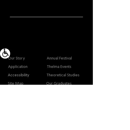
More info
Main
Our Story
Annual Festival
Application
Thelma Events
Accessibility
Theoretical Studies
Site Map
Our Graduates
Contact
Contact
Contact