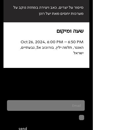
סיפור על יצרים, כאב ויצירה במחזה נוקב על
מערכות יחסים מאת יעל רונן
שעה ומיקום
Oct 26, 2024, 6:00 PM – 6:50 PM
האנגר, תלמה ילין, בורוכוב א5, גבעתיים,
ישראל
Sign up for our newsletter to stay updated
on everything happening at Telma. We
never send spam
לחיצה על שליחה מאשרת שהמידע
שנמסר כאן יישמר וישמש אותנו
בהתאם ל
מדיניות הפרטיות
send