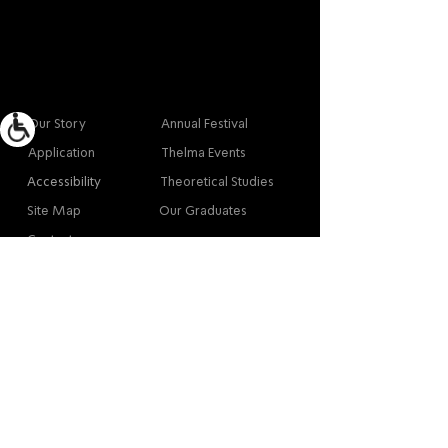
More info
Main
Our Story
Annual Festival
Application
Thelma Events
Accessibility
Theoretical Studies
Site Map
Our Graduates
Contact
Contact
Contact