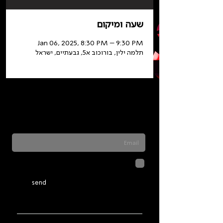
שעה ומיקום
Jan 06, 2025, 8:30 PM – 9:30 PM
תלמה ילין, בורוכוב א5, גבעתיים, ישראל
Sign up for our newsletter to stay updated
on everything happening at Telma. We
never send spam
לחיצה על שליחה מאשרת שהמידע
שנמסר כאן יישמר וישמש אותנו
בהתאם ל
מדיניות הפרטיות
send