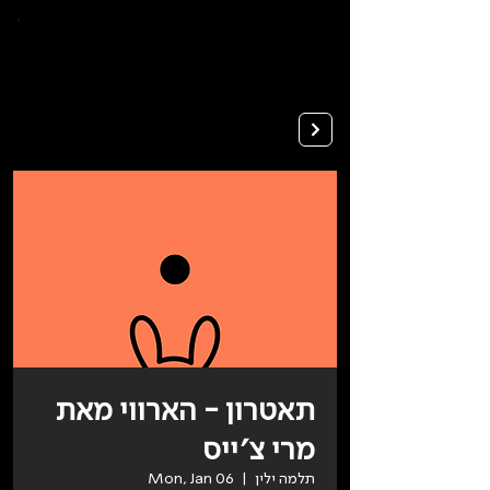
To
open
accessibility
Menu
Apply
please
press
ALT+0
תאטרון - הארווי מאת
מרי צ׳ייס
תלמה ילין
  |  
Mon, Jan 06