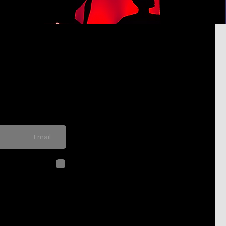
pdated on
never send spam
לחיצה על שליח
בהתאם ל
מדיני