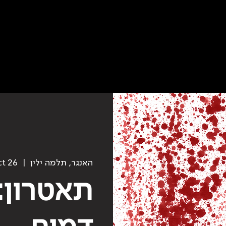
האנגר, תלמה ילין
  |  
ct 26
תאטרון:
דמים