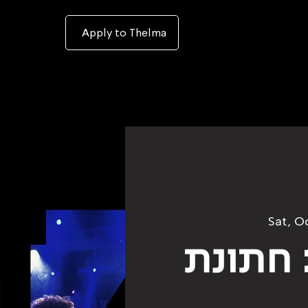
To
open
accessibility
Menu
Apply to Thelma
please
press
ALT+0
Sat, O
 חתונת