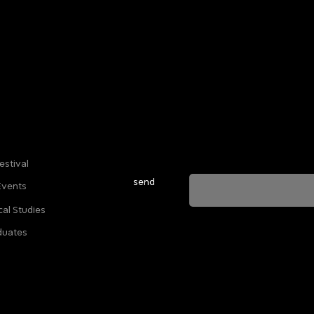
Sign up for our newsletter to stay u
everything happening at Telma. We 
estival
send
Events
cal Studies
ה מאשרת שהמידע שנמסר כאן יישמר וישמש אותנו
duates
ות הפרטיות