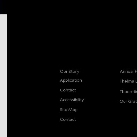
More info
Main
Our Story
Annual F
Application
Thelma 
Contact
Theoreti
Accessibility
Our Gra
Site Map
Contact