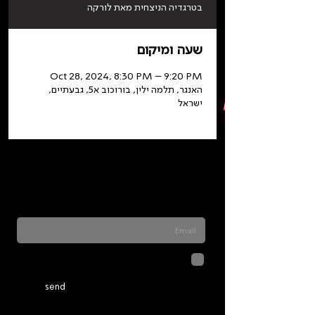
בטרגדיה הניצחית מאת לורקה
שעה ומיקום
Oct 28, 2024, 8:30 PM – 9:20 PM
האנגר, תלמה ילין, בורוכוב א5, גבעתיים,
ישראל
Sign up for our newsletter to stay updated
on everything happening at Telma. We
never send spam
לחיצה על שליחה מאשרת שהמידע
שנמסר כאן יישמר וישמש אותנו
בהתאם ל
מדיניות הפרטיות
send