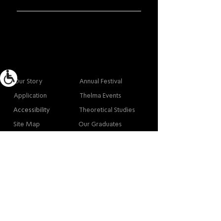
More info
Main
Our Story
Annual Festival
Application
Thelma Events
Accessibility
Theoretical Studies
Site Map
Our Graduates
Contact
Contact
Contact