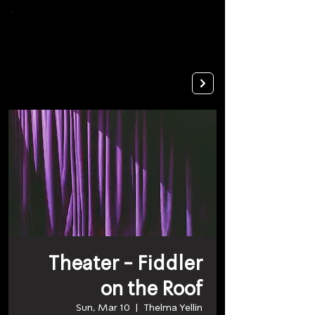
To
open
accessibility
Menu
Apply
please
press
ALT+0
Theater - Fiddler
on the Roof
Sun, Mar 10
  |  
Thelma Yellin