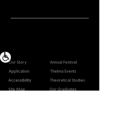
More info
Main
Our Story
Annual Festival
Application
Thelma Events
Accessibility
Theoretical Studies
Site Map
Our Graduates
Contact
Contact
Contact