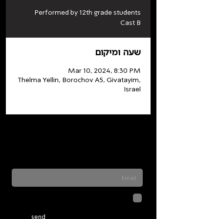
Performed by 12th grade students
Cast B
שעה ומיקום
Mar 10, 2024, 8:30 PM
Thelma Yellin, Borochov A5, Givatayim,
Israel
Sign up for our newsletter to stay updated
on everything happening at Telma. We
never send spam
לחיצה על שליחה מאשרת שהמידע
שנמסר כאן יישמר וישמש אותנו
בהתאם ל
מדיניות הפרטיות
send