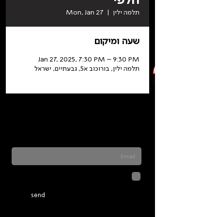
תלמה ילין
  |  
Mon, Jan 27
שעה ומיקום
Jan 27, 2025, 7:30 PM – 9:30 PM
תלמה ילין, בורוכוב א5, גבעתיים, ישראל
Sign up for our newsletter to stay updated
on everything happening at Telma. We
never send spam
לחיצה על שליחה מאשרת שהמידע
שנמסר כאן יישמר וישמש אותנו
בהתאם ל
מדיניות הפרטיות
send