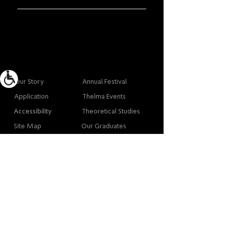
More info
Main
Our Story
Annual Festival
Application
Thelma Events
Accessibility
Theoretical Studies
Site Map
Our Graduates
Contact
Contact
Contact