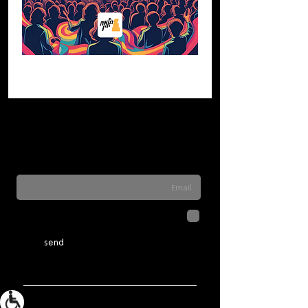
Sign up for our newsletter to stay updated
on everything happening at Telma. We
never send spam
לחיצה על שליחה מאשרת שהמידע
שנמסר כאן יישמר וישמש אותנו
בהתאם ל
מדיניות הפרטיות
send