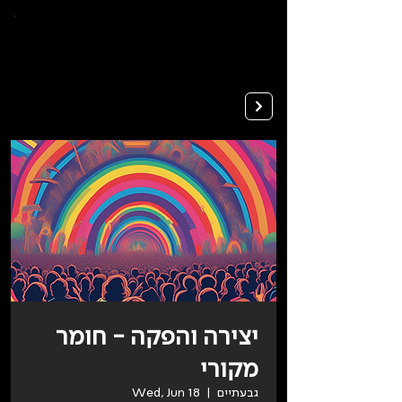
To
open
accessibility
Menu
Apply
please
press
ALT+0
יצירה והפקה - חומר
מקורי
גבעתיים
  |  
Wed, Jun 18