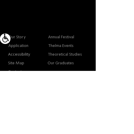
More info
Main
Our Story
Annual Festival
Application
Thelma Events
Accessibility
Theoretical Studies
Site Map
Our Graduates
Contact
Contact
Contact