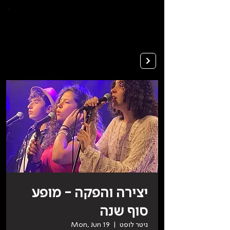
To
open
accessibility
Menu
Apply
please
press
ALT+0
יצירה והפקה - מופע
סוף שנה
גיטר לופט
  |  
Mon, Jun 19