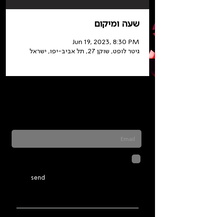
שעה ומיקום
Jun 19, 2023, 8:30 PM
גיטר לופט, שוקן 27, תל אביב-יפו, ישראל
Sign up for our newsletter to stay updated
on everything happening at Telma. We
never send spam
לחיצה על שליחה מאשרת שהמידע
שנמסר כאן יישמר וישמש אותנו
בהתאם ל
מדיניות הפרטיות
send