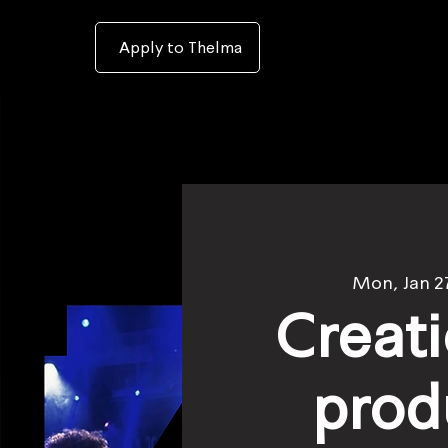
To
open
accessibility
Menu
Apply to Thelma
please
press
ALT+0
Mon, Jan 2
Creat
prod