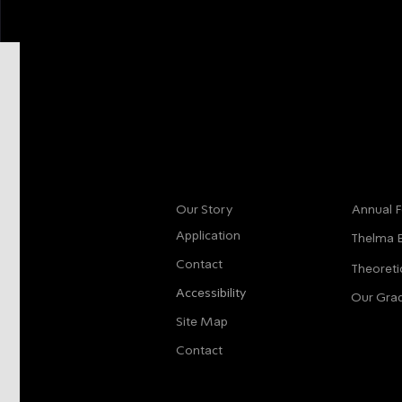
More info
Main
Our Story
Annual F
Application
Thelma 
Contact
Theoreti
Accessibility
Our Gra
Site Map
Contact