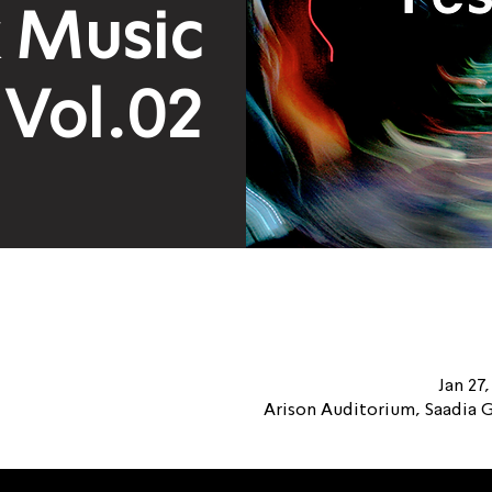
 Music
 Vol.02
Jan 27
Arison Auditorium, Saadia Ga