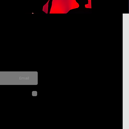
pdated on
never send spam
לחיצה על שליח
בהתאם ל
מדיני