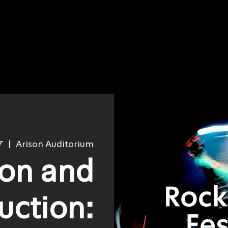
7
  |  
Arison Auditorium
ion and
uction: