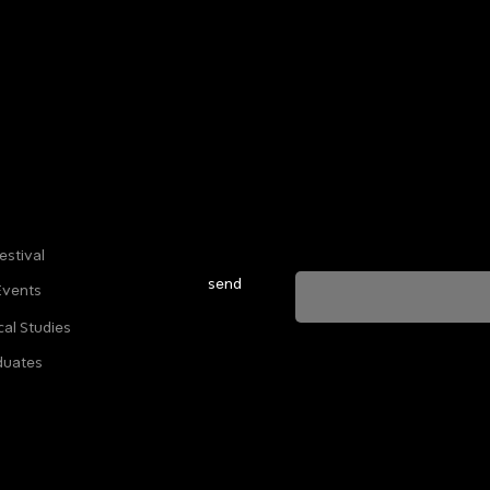
Sign up for our newsletter to stay u
everything happening at Telma. We 
estival
send
Events
cal Studies
ה מאשרת שהמידע שנמסר כאן יישמר וישמש אותנו
duates
ות הפרטיות