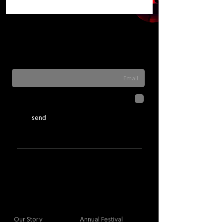
Sign up for our newsletter to stay updated
on everything happening at Telma. We
never send spam
לחיצה על שליחה מאשרת שהמידע
שנמסר כאן יישמר וישמש אותנו
בהתאם ל
מדיניות הפרטיות
send
More info
Main
Our Story
Annual Festival