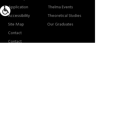
Application
Thelma Events
Accessibility
Theoretical Studies
Site Map
Our Graduates
Contact
Contact
Contact
Thelma Yellin, High School of the Arts,
Givatayim
/
03-575-3777
/
info@thelma-yellin.co.il
*Regarding copyright for images - please contact